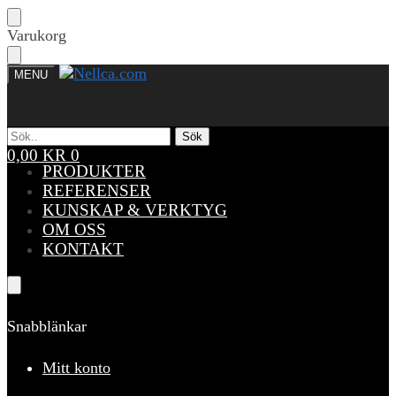
Skip
Skip
Varukorg
to
to
navigation
content
MENU
Sök
Sök
Sök
Sök
efter:
efter:
0,00
KR
0
PRODUKTER
REFERENSER
KUNSKAP & VERKTYG
OM OSS
KONTAKT
Snabblänkar
Mitt konto