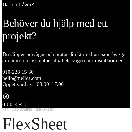
Har du frågor?
Behöver du hjälp med ett
projekt?
Du slipper omvägar och pratar direkt med oss som bygger
armaturerna. Vi hjälper dig hela vägen ut i installationen.
010-228 15 60
hello@nellca.com
Öppet vardagar 08:00–17:00
0,00
KR
0
HEM
/
LED-STRIPES
/
FLEXSHEET
FlexSheet