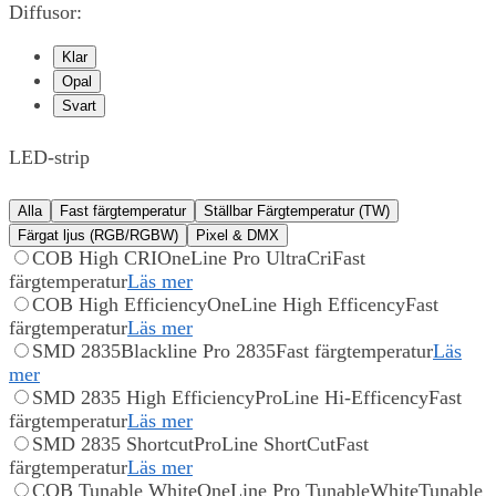
Diffusor:
Klar
Opal
Svart
LED-strip
Alla
Fast färgtemperatur
Ställbar Färgtemperatur (TW)
Färgat ljus (RGB/RGBW)
Pixel & DMX
COB High CRI
OneLine Pro UltraCri
Fast
färgtemperatur
Läs mer
COB High Efficiency
OneLine High Efficency
Fast
färgtemperatur
Läs mer
SMD 2835
Blackline Pro 2835
Fast färgtemperatur
Läs
mer
SMD 2835 High Efficiency
ProLine Hi-Efficency
Fast
färgtemperatur
Läs mer
SMD 2835 Shortcut
ProLine ShortCut
Fast
färgtemperatur
Läs mer
COB Tunable White
OneLine Pro TunableWhite
Tunable