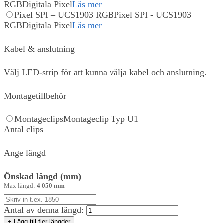
RGB
Digitala Pixel
Läs mer
Pixel SPI – UCS1903 RGB
Pixel SPI - UCS1903
RGB
Digitala Pixel
Läs mer
Kabel & anslutning
Välj LED-strip för att kunna välja kabel och anslutning.
Montagetillbehör
Montageclips
Montageclip Typ U1
Antal clips
Ange längd
Önskad längd (mm)
Max längd:
4 050 mm
Antal av denna längd:
+ Lägg till fler längder