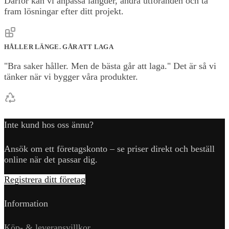
Därför kan vi anpassa längder, ändra utföranden och ta
fram lösningar efter ditt projekt.
HÅLLER LÄNGE. GÅR ATT LAGA
"Bra saker håller. Men de bästa går att laga." Det är så vi
tänker när vi bygger våra produkter.
Inte kund hos oss ännu?
Ansök om ett företagskonto – se priser direkt och beställ
online när det passar dig.
Registrera ditt företag
Information
Köp- & leveransvillkor