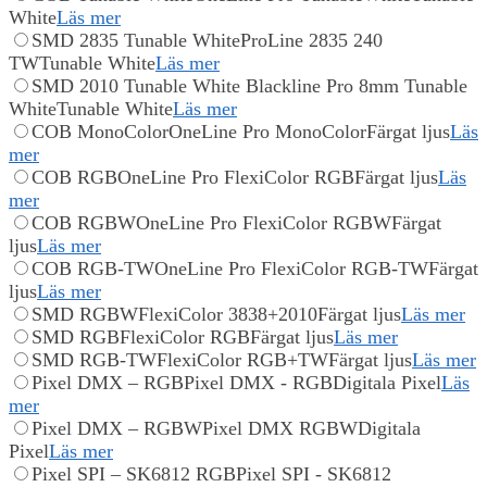
White
Läs mer
SMD 2835 Tunable White
ProLine 2835 240
TW
Tunable White
Läs mer
SMD 2010 Tunable White
Blackline Pro 8mm Tunable
White
Tunable White
Läs mer
COB MonoColor
OneLine Pro MonoColor
Färgat ljus
Läs
mer
COB RGB
OneLine Pro FlexiColor RGB
Färgat ljus
Läs
mer
COB RGBW
OneLine Pro FlexiColor RGBW
Färgat
ljus
Läs mer
COB RGB-TW
OneLine Pro FlexiColor RGB-TW
Färgat
ljus
Läs mer
SMD RGBW
FlexiColor 3838+2010
Färgat ljus
Läs mer
SMD RGB
FlexiColor RGB
Färgat ljus
Läs mer
SMD RGB-TW
FlexiColor RGB+TW
Färgat ljus
Läs mer
Pixel DMX – RGB
Pixel DMX - RGB
Digitala Pixel
Läs
mer
Pixel DMX – RGBW
Pixel DMX RGBW
Digitala
Pixel
Läs mer
Pixel SPI – SK6812 RGB
Pixel SPI - SK6812