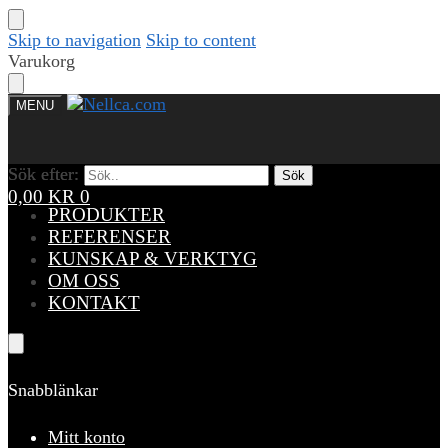
Skip to navigation
Skip to content
Varukorg
MENU
Sök efter:
Sök efter:
Sök
Sök
0,00
KR
0
PRODUKTER
REFERENSER
KUNSKAP & VERKTYG
OM OSS
KONTAKT
Snabblänkar
Mitt konto