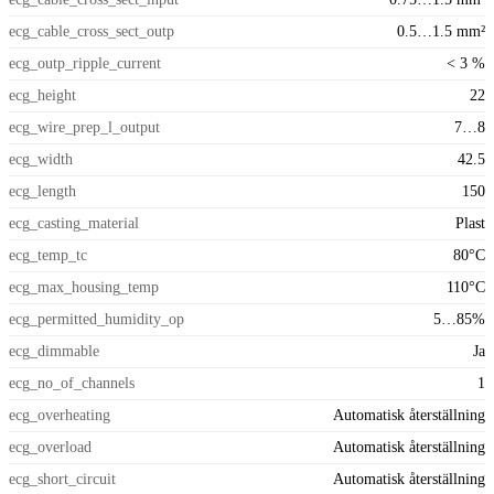
ecg_cable_cross_sect_outp
0.5…1.5 mm²
ecg_outp_ripple_current
< 3 %
ecg_height
22
ecg_wire_prep_l_output
7…8
ecg_width
42.5
ecg_length
150
ecg_casting_material
Plast
ecg_temp_tc
80°C
ecg_max_housing_temp
110°C
ecg_permitted_humidity_op
5…85%
ecg_dimmable
Ja
ecg_no_of_channels
1
ecg_overheating
Automatisk återställning
ecg_overload
Automatisk återställning
ecg_short_circuit
Automatisk återställning