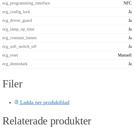
ecg_programming_interface
NFC
ecg_config_lock
Ja
ecg_driver_guard
Ja
ecg_lamp_op_time
Ja
ecg_constant_lumen
Ja
ecg_soft_switch_off
Ja
ecg_reset
Manuell
ecg_dimtodark
Ja
Filer
Ladda ner produktblad
Relaterade produkter