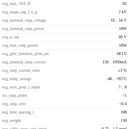
ecg_max_10A_B
82
ecg_surge_cap_l_n_g
2 kV
ecg_nominal_outp_voltage
10…54 V
ecg_nominal_outp_power
18W
ecg_u_out
60 V
ecg_max_outp_power
18W
ecg_galv_isolation_prim_sec
SELV
ecg_nominal_outp_current
150…1050mA
ecg_outp_current_toler
±3 %
ecg_temp_storage
-40…+85°C
ecg_wire_prep_l_input
7…8
ect_outp_ptslm
<1
ecg_outp_svm
<0.4
ecg_hole_spacing_l
108
ecg_weight
150
ecg_cable_cross_sect_input
0.75…1.5 mm²