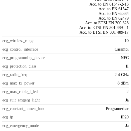
Acc. to EN 61347-2-13
Acc. to EN 61547
Acc. to EN 62384
Acc. to EN 62479
Acc. to ETSI EN 300 328
Acc. to ETSI EN 301 489 - 1
Acc. to ETSI EN 301 489-17
ecg_wireless_range
10
ecg_control_interface
Casambi
ecg_programming_device
NFC
ecg_protection_class
II
ecg_radio_freq
2.4 GHz
ecg_max_tx_power
8 dBm
ecg_max_cable_l_led
2
ecg_suit_emgerg_light
Ja
ecg_constant_lumen_func
Programerbar
ecg_ip
IP20
ecg_emergency_mode
Ja