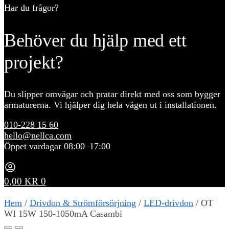
Har du frågor?
Behöver du hjälp med ett
projekt?
Du slipper omvägar och pratar direkt med oss som bygger
armaturerna. Vi hjälper dig hela vägen ut i installationen.
010-228 15 60
hello@nellca.com
Öppet vardagar 08:00–17:00
0,00
KR
0
Hem
/
Drivdon & Strömförsörjning
/
LED-drivdon
/
OT
WI 15W 150-1050mA Casambi