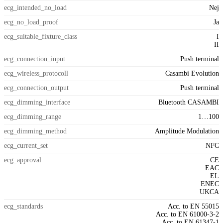
ecg_intended_no_load
Nej
ecg_no_load_proof
Ja
ecg_suitable_fixture_class
I
II
ecg_connection_input
Push terminal
ecg_wireless_protocoll
Casambi Evolution
ecg_connection_output
Push terminal
ecg_dimming_interface
Bluetooth CASAMBI
ecg_dimming_range
1…100
ecg_dimming_method
Amplitude Modulation
ecg_current_set
NFC
ecg_approval
CE
EAC
EL
ENEC
UKCA
ecg_standards
Acc. to EN 55015
Acc. to EN 61000-3-2
Acc. to EN 61347-1