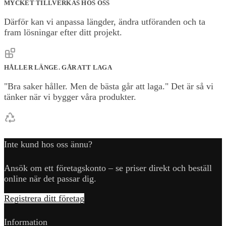
MYCKET TILLVERKAS HOS OSS
Därför kan vi anpassa längder, ändra utföranden och ta
fram lösningar efter ditt projekt.
HÅLLER LÄNGE. GÅR ATT LAGA
"Bra saker håller. Men de bästa går att laga." Det är så vi
tänker när vi bygger våra produkter.
Inte kund hos oss ännu?
Ansök om ett företagskonto – se priser direkt och beställ
online när det passar dig.
Registrera ditt företag
Information