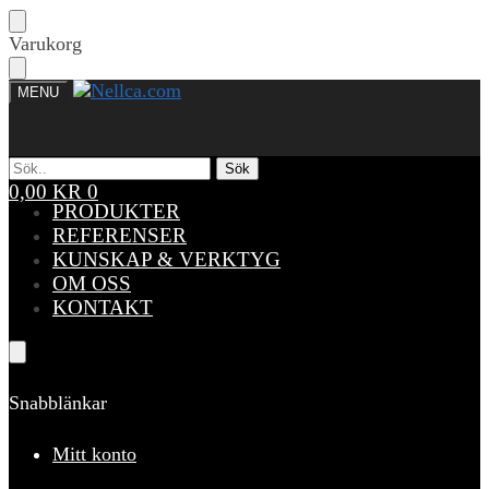
Skip
Skip
Varukorg
to
to
navigation
content
MENU
Sök
Sök
Sök
Sök
efter:
efter:
0,00
KR
0
PRODUKTER
REFERENSER
KUNSKAP & VERKTYG
OM OSS
KONTAKT
Snabblänkar
Mitt konto