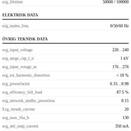
ecg_lifetime
50000 / 100000
ELEKTRISK DATA
ecg_mains_freq
0/50/60 Hz
ÖVRIG TEKNISK DATA
ecg_input_voltage
220…240
ecg_surge_cap_l_n
1 kV
ecg_input_votage_ac
176…276
ecg_tot_harmonic_distortion
< 10 %
ecg_powerfactor
0.33…0.98
ecg_efficency_full_load
87.5 %
ecg_network_stndby_powerloss
0.15
Ecg_inrush_current
20
ecg_max_16a_b
130
ecg_def_outp_current
350 mA