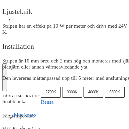
Ljusteknik
OM OSS
Stripen har en effekt på 10 W per meter och drivs med 24V D
K.
KONTAKT
Installation
Stripen är 10 mm bred och 2 mm hög och monteras med självh
plattjärn eller annan värmeavledande yta.
Den levereras måttanpassad upp till 5 meter med anslutning
2700K
3000K
4000K
6500K
FÄRGTEMPERATUR
:
Snabblänkar
Rensa
Mitt konto
Färgtemperatur
Har du frågor?