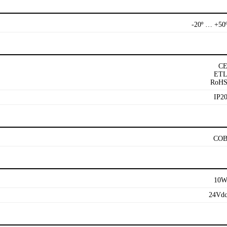
-20º … +50
C
ET
RoH
IP2
CO
10
24Vd