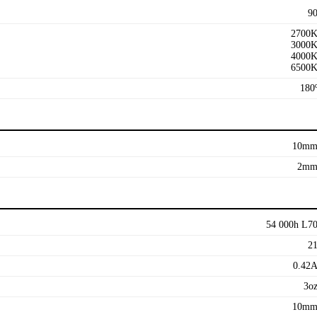
9
2700
3000
4000
6500
180
10m
2m
54 000h L7
2
0.42
3o
10m