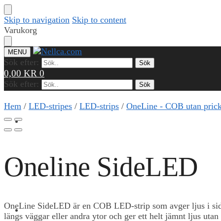
Skip to navigation
Skip to content
Varukorg
MENU
Sök efter:
Sök
0,00
KR
0
Sök efter:
Sök
Hem
/
LED-stripes
/
LED-strips
/
OneLine - COB utan prick
PRODUKTER
Oneline SideLED
REFERENSER
OneLine SideLED är en COB LED-strip som avger ljus i sidled
KUNSKAP & VERKTYG
längs väggar eller andra ytor och ger ett helt jämnt ljus utan