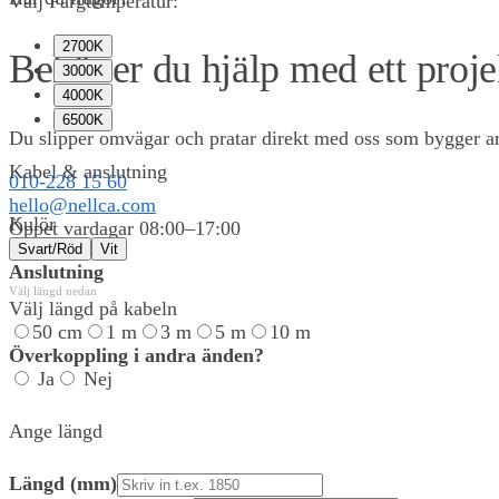
Välj Färgtemperatur:
2700K
Behöver du hjälp med ett proje
3000K
4000K
6500K
Du slipper omvägar och pratar direkt med oss som bygger arm
Kabel & anslutning
010-228 15 60
hello@nellca.com
Kulör
Öppet vardagar 08:00–17:00
Svart/Röd
Vit
Anslutning
Välj längd nedan
0,00
KR
0
Välj längd på kabeln
50 cm
1 m
3 m
5 m
10 m
Överkoppling i andra änden?
Ja
Nej
Ange längd
Längd (mm)