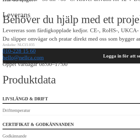
Leverans
Behöver du hjälp med ett proje
Levereras som färdigkopplade kedjor. CE-, RoHS-, UKCA- 
Du slipper omvägar och pratar direkt med oss som bygger arm
Artikelnr:
NLC15.035
010-228 15 60
Logga in för att s
hello@nellca.com
Öppet vardagar 08:00–17:00
Produktdata
0,00
KR
0
LIVSLÄNGD & DRIFT
Drifttemperatur
CERTIFIKAT & GODKÄNNANDEN
Godkännande