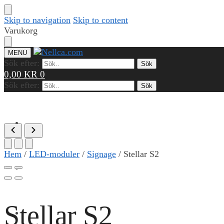
Skip to navigation
Skip to content
Varukorg
MENU
Sök efter:
Sök
0,00
KR
0
Sök efter:
Sök
PRODUKTER
Hem
/
LED-moduler
/
Signage
/
Stellar S2
REFERENSER
Stellar S2
KUNSKAP & VERKTYG