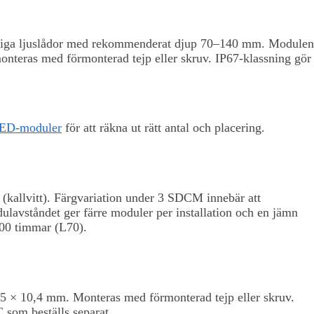
sidiga ljuslådor med rekommenderat djup 70–140 mm. Modulen
nteras med förmonterad tejp eller skruv. IP67-klassning gör
 LED-moduler
för att räkna ut rätt antal och placering.
kallvitt). Färgvariation under 3 SDCM innebär att
ulavståndet ger färre moduler per installation och en jämn
000 timmar (L70).
5 × 10,4 mm. Monteras med förmonterad tejp eller skruv.
 som beställs separat.