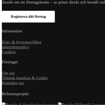
Ansök om ett företagskonto – se priser direkt och beställ onl
Registrera ditt företag
Information
Köp- & leveransvillkor
Integritetspolicy
Cookies
Företaget
Om oss
Teknisk kunskap & Guider
Kontakta oss
Referensprojekt
Stockholmskontoret
Hotell Contine