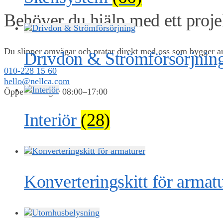
Behöver du hjälp med ett proje
Du slipper omvägar och pratar direkt med oss som bygger arm
Drivdon & Strömförsörjnin
010-228 15 60
hello@nellca.com
Öppet vardagar 08:00–17:00
Interiör
(28)
0,00
KR
0
Konverteringskitt för armat