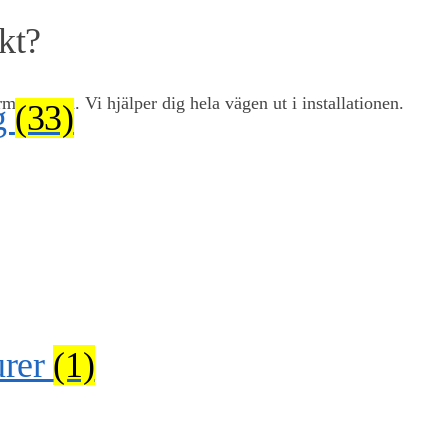
kt?
aturerna. Vi hjälper dig hela vägen ut i installationen.
g
(33)
urer
(1)