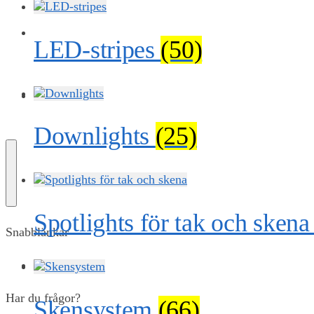
OM OSS
LED-stripes
(50)
KONTAKT
Downlights
(25)
Spotlights för tak och sken
Snabblänkar
Mitt konto
Har du frågor?
Skensystem
(66)