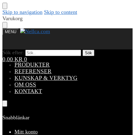
Skip to navigation
Skip to content
Varukorg
MENU
Sök efter:
Sök efter:
Sök
Sök
0,00
KR
0
PRODUKTER
REFERENSER
KUNSKAP & VERKTYG
OM OSS
KONTAKT
Snabblänkar
Mitt konto