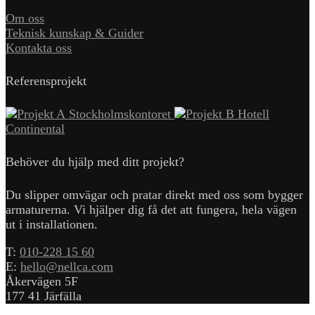
Om oss
Teknisk kunskap & Guider
Kontakta oss
Referensprojekt
Stockholmskontoret
Hotell
Continental
Behöver du hjälp med ditt projekt?
Du slipper omvägar och pratar direkt med oss som bygger
armaturerna. Vi hjälper dig få det att fungera, hela vägen
ut i installationen.
T:
010-228 15 60
E:
hello@nellca.com
Åkervägen 5F
177 41 Järfälla