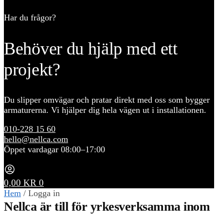
Har du frågor?
Behöver du hjälp med ett
projekt?
Du slipper omvägar och pratar direkt med oss som bygger
armaturerna. Vi hjälper dig hela vägen ut i installationen.
010-228 15 60
hello@nellca.com
Öppet vardagar 08:00–17:00
0,00
KR
0
Hem
/
Logga in
Nellca är till för yrkesverksamma inom