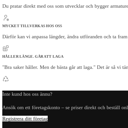
Du pratar direkt med oss som utvecklar och bygger armature
MYCKET TILLVERKAS HOS OSS
Därför kan vi anpassa längder, ändra utföranden och ta fram l
HÅLLER LÄNGE. GÅR ATT LAGA
"Bra saker håller. Men de bästa går att laga." Det är så vi t
Inte kund hos oss ännu?
Ansök om ett företagskonto – se priser direkt och beställ onl
Registrera ditt företag