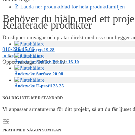
Ladda ner produktblad för hela produktfamiljen
Behöver du hjälp med ett proje
Relaterade produkter
Du slipper omvägar och pratar direkt med oss som bygger arm
010-228 15 60
Ändstycke typ 19.28
hello@nellca.com
Öppet vardagar 08:00–17:00
Ändstycke Surface Protect 16.10
Ändstycke Surface 20.08
0,00
KR
0
Ändstycke U-profil 23.25
NÖJ DIG INTE MED STANDARD
Vi anpassar armaturerna för ditt projekt, så att du får ljuset d
PRATA MED NÅGON SOM KAN