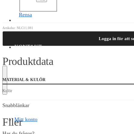
Rensa
OM OSS
Artikelnr:
NLC11.081
Logga in för att s
KONTAKT
Produktdata
MATERIAL & KULÖR
Kulör
Snabblänkar
Filer
Mitt konto
Har du frågor?