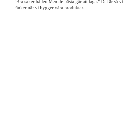
"Bra saker håller. Men de bästa går att laga." Det är så vi
tänker när vi bygger våra produkter.
Inte kund hos oss ännu?
Ansök om ett företagskonto – se priser direkt och beställ online
när det passar dig.
Registrera ditt företag
Information
Köp- & leveransvillkor
Integritetspolicy
Cookies
Företaget
Om oss