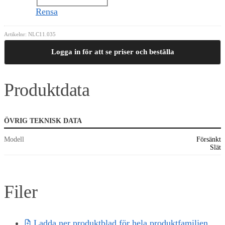
Rensa
Artikelnr:
NLC11.035
Logga in för att se priser och beställa
Produktdata
ÖVRIG TEKNISK DATA
Modell
Försänkt
Slät
Filer
Ladda ner produktblad för hela produktfamiljen