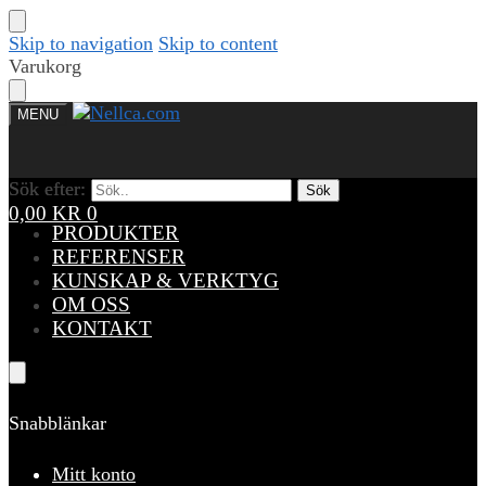
Skip to navigation
Skip to content
Varukorg
MENU
Sök efter:
Sök efter:
Sök
Sök
0,00
KR
0
PRODUKTER
REFERENSER
KUNSKAP & VERKTYG
OM OSS
KONTAKT
Snabblänkar
Mitt konto