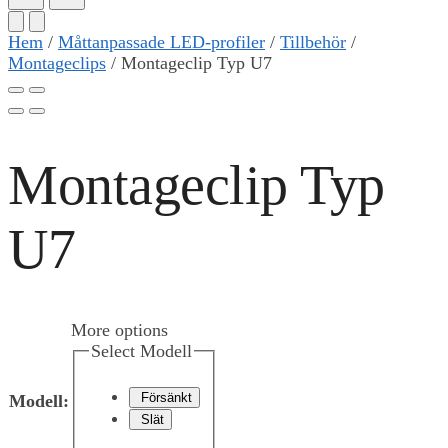
Hem
/
Måttanpassade LED-profiler
/
Tillbehör
/
Montageclips
/
Montageclip Typ U7
Montageclip Typ
U7
More options
Select Modell
Försänkt
Modell
:
Slät