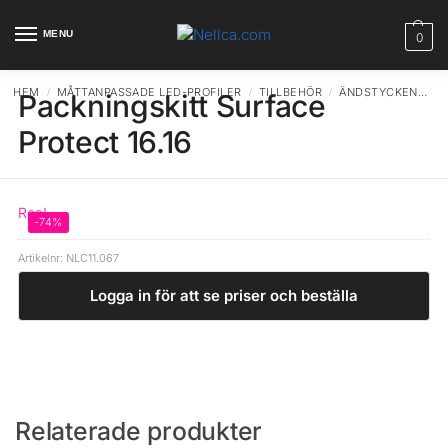
MENU
0
HEM
MÅTTANPASSADE LED-PROFILER
TILLBEHÖR
ÄNDSTYCKEN
P
/
/
/
Packningskitt Surface
Protect 16.16
Rea!
-74%
Artikelnr:
NLC11.067
Logga in för att se priser och beställa
Relaterade produkter