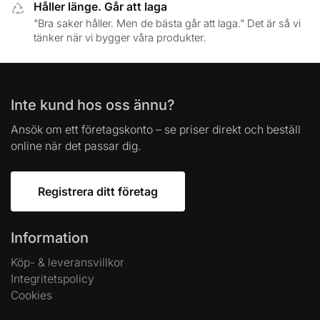
Håller länge. Går att laga
"Bra saker håller. Men de bästa går att laga." Det är så vi
tänker när vi bygger våra produkter.
Inte kund hos oss ännu?
Ansök om ett företagskonto – se priser direkt och beställ
online när det passar dig.
Registrera ditt företag
Information
Köp- & leveransvillkor
Integritetspolicy
Cookies