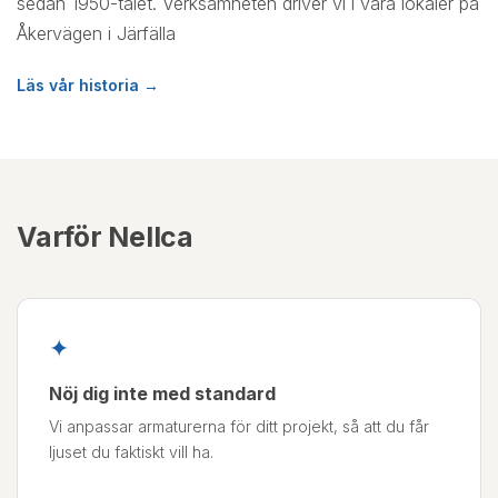
sedan 1950-talet. Verksamheten driver vi i våra lokaler på
Åkervägen i Järfälla
Läs vår historia →
Varför Nellca
✦
Nöj dig inte med standard
Vi anpassar armaturerna för ditt projekt, så att du får
ljuset du faktiskt vill ha.