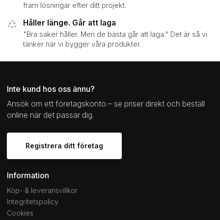
fram lösningar efter ditt projekt.
Håller länge. Går att laga
"Bra saker håller. Men de bästa går att laga." Det är så vi
tänker när vi bygger våra produkter.
Inte kund hos oss ännu?
Ansök om ett företagskonto – se priser direkt och beställ
online när det passar dig.
Registrera ditt företag
Information
Köp- & leveransvillkor
Integritetspolicy
Cookies