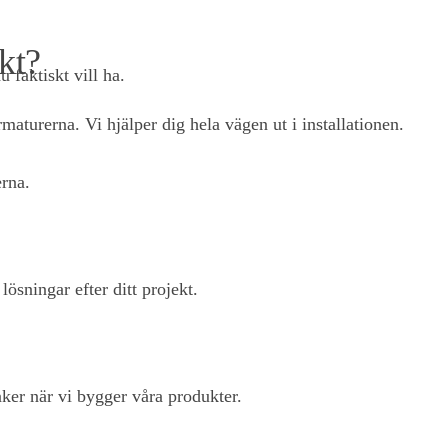
kt?
u faktiskt vill ha.
aturerna. Vi hjälper dig hela vägen ut i installationen.
rna.
ösningar efter ditt projekt.
änker när vi bygger våra produkter.