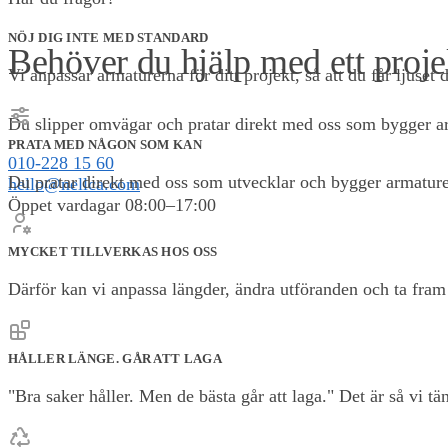
NÖJ DIG INTE MED STANDARD
Behöver du hjälp med ett proje
Vi anpassar armaturerna för ditt projekt, så att du får ljuset d
Du slipper omvägar och pratar direkt med oss som bygger arm
PRATA MED NÅGON SOM KAN
010-228 15 60
Du pratar direkt med oss som utvecklar och bygger armature
hello@nellca.com
Öppet vardagar 08:00–17:00
MYCKET TILLVERKAS HOS OSS
0,00
KR
0
Därför kan vi anpassa längder, ändra utföranden och ta fram l
HÅLLER LÄNGE. GÅR ATT LAGA
"Bra saker håller. Men de bästa går att laga." Det är så vi t