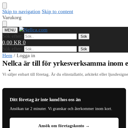
Skip to navigation
Skip to content
Varukorg
MENU
Sök efter:
Sök
0,00
KR
0
Sök efter:
Sök
Hem
/
Logga in
Nellca är till för yrkesverksamma inom el
PRODUKTER
Vi säljer enbart till företag. Är du elinstallatör, arkitekt eller ljusdes
REFERENSER
Ditt företag är inte kund hos oss än
Ansökan tar 2 minuter. Vi granskar och återkommer inom kort.
KUNSKAP & VERKTYG
Ansök om företagskonto →