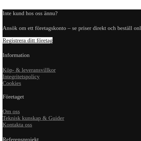
Inte kund hos oss ännu?
Ansök om ett företagskonto – se priser direkt och beställ onl
Registrera ditt företag
Information
Köp- & leveransvillkor
Integritetspolicy
Cookies
Företaget
Om oss
Teknisk kunskap & Guider
Kontakta oss
Referensprojekt