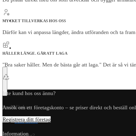
OM OSS
MYCKET TILLVERKAS HOS OSS
Därför kan vi anpassa längder, ändra utföranden och ta fram l
KONTAKT
HÅLLER LÄNGE. GÅR ATT LAGA
"Bra saker håller. Men de bästa går att laga." Det är så vi t
Inte kund hos oss ännu?
Snabblänkar
Ansök om ett företagskonto – se priser direkt och beställ onl
Registrera ditt företag
Mitt konto
Information
Har du frågor?