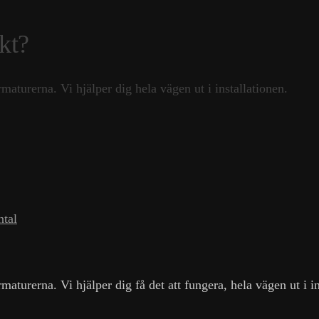
kt?
aturerna. Vi hjälper dig hela vägen ut i installationen.
ntal
turerna. Vi hjälper dig få det att fungera, hela vägen ut i in