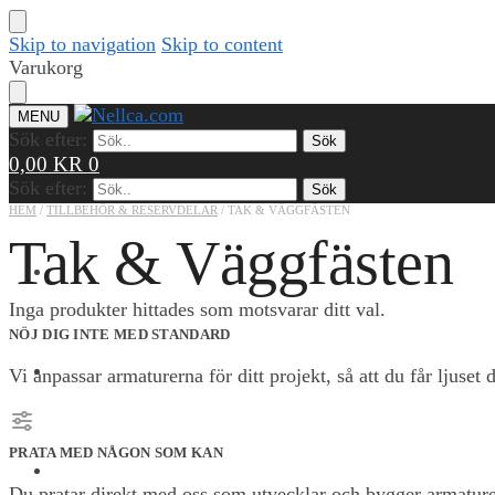
Skip to navigation
Skip to content
Varukorg
MENU
Sök efter:
Sök
0,00
KR
0
Sök efter:
Sök
HEM
/
TILLBEHÖR & RESERVDELAR
/
TAK & VÄGGFÄSTEN
Tak & Väggfästen
PRODUKTER
Inga produkter hittades som motsvarar ditt val.
NÖJ DIG INTE MED STANDARD
REFERENSER
Vi anpassar armaturerna för ditt projekt, så att du får ljuset d
PRATA MED NÅGON SOM KAN
KUNSKAP & VERKTYG
Du pratar direkt med oss som utvecklar och bygger armature