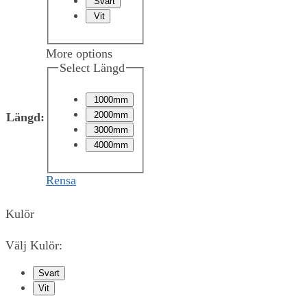
Svart
Vit
More options
Select Längd
1000mm
2000mm
Längd
:
3000mm
4000mm
Rensa
Kulör
Välj Kulör:
Svart
Vit