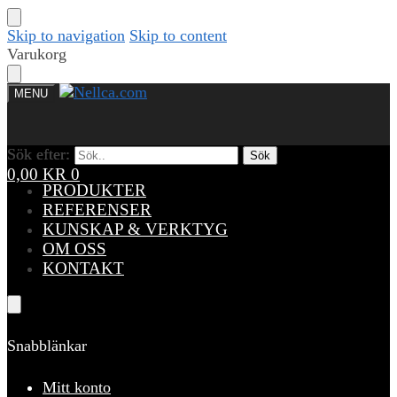
Skip to navigation
Skip to content
Varukorg
MENU
Sök efter:
Sök efter:
Sök
Sök
0,00
KR
0
PRODUKTER
REFERENSER
KUNSKAP & VERKTYG
OM OSS
KONTAKT
Snabblänkar
Mitt konto