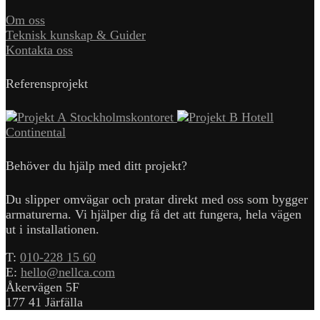
Om oss
Teknisk kunskap & Guider
Kontakta oss
Referensprojekt
Stockholmskontoret
Hotell
Continental
Behöver du hjälp med ditt projekt?
Du slipper omvägar och pratar direkt med oss som bygger
armaturerna. Vi hjälper dig få det att fungera, hela vägen
ut i installationen.
T:
010-228 15 60
E:
hello@nellca.com
Åkervägen 5F
177 41 Järfälla