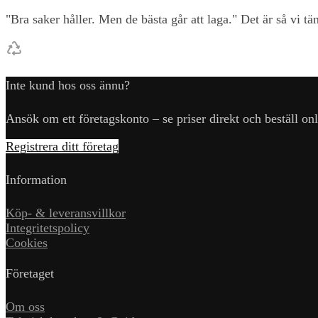
"Bra saker håller. Men de bästa går att laga." Det är så vi t
Inte kund hos oss ännu?
Ansök om ett företagskonto – se priser direkt och beställ onl
Registrera ditt företag
Information
Köp- & leveransvillkor
Integritetspolicy
Cookies
Företaget
Om oss