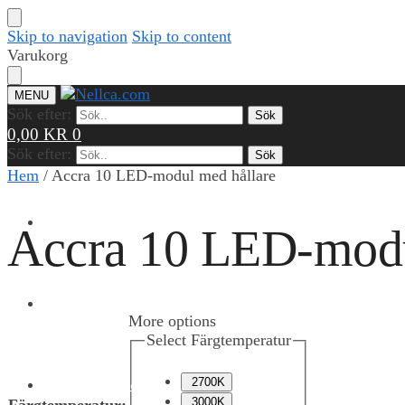
Skip to navigation
Skip to content
Varukorg
MENU
Sök efter:
Sök
0,00
KR
0
Sök efter:
Sök
Hem
/
Accra 10 LED-modul med hållare
PRODUKTER
Accra 10 LED-modu
REFERENSER
More options
Select Färgtemperatur
KUNSKAP & VERKTYG
2700K
3000K