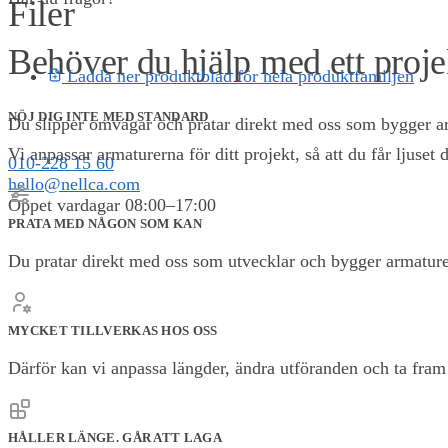
Filer
Behöver du hjälp med ett proje
Ladda ner produktblad för hela produktfamiljen
NÖJ DIG INTE MED STANDARD
Du slipper omvägar och pratar direkt med oss som bygger arm
Vi anpassar armaturerna för ditt projekt, så att du får ljuset d
010-228 15 60
hello@nellca.com
Öppet vardagar 08:00–17:00
PRATA MED NÅGON SOM KAN
Du pratar direkt med oss som utvecklar och bygger armature
0,00
KR
0
MYCKET TILLVERKAS HOS OSS
Därför kan vi anpassa längder, ändra utföranden och ta fram l
HÅLLER LÄNGE. GÅR ATT LAGA