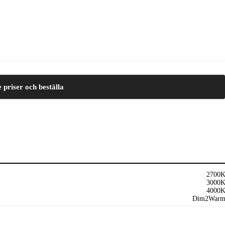
e priser och beställa
2700
3000
4000
Dim2War