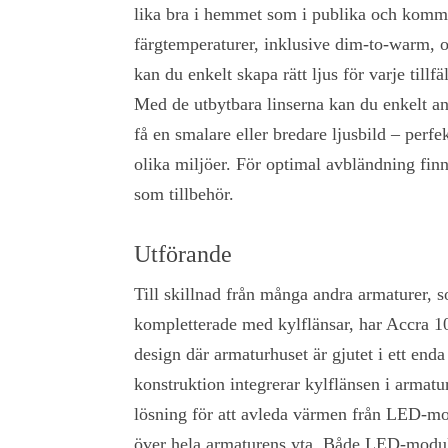
lika bra i hemmet som i publika och komme
färgtemperaturer, inklusive dim-to-warm, o
kan du enkelt skapa rätt ljus för varje tillfä
Med de utbytbara linserna kan du enkelt an
få en smalare eller bredare ljusbild – perfek
olika miljöer. För optimal avbländning finns
som tillbehör.
Utförande
Till skillnad från många andra armaturer, 
kompletterade med kylflänsar, har Accra 10
design där armaturhuset är gjutet i ett en
konstruktion integrerar kylflänsen i armatu
lösning för att avleda värmen från LED-m
över hela armaturens yta. Både LED-modul 