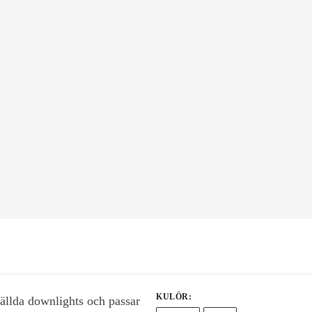
KULÖR
:
nfällda downlights och passar