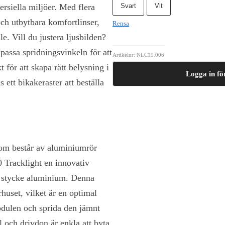
rsiella miljöer. Med flera
Svart
Vit
ch utbytbara komfortlinser,
Rensa
lle. Vill du justera ljusbilden?
passa spridningsvinkeln för att
Artikelnr:
NLC19.006
t för att skapa rätt belysning i
Logga in för
 ett bikakeraster att beställa
som består av aluminiumrör
 Tracklight en innovativ
da stycke aluminium. Denna
rhuset, vilket är en optimal
odulen och sprida den jämnt
och drivdon är enkla att byta