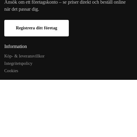
Ansök om ett företagskonto – se priser direkt och beställ online
när det passar dig.
Registrera ditt företag
Information
Köp- & leveransvillkor
Integritetspolicy
Cookies
Företaget
Om oss
Teknisk kunskap & Guider
Kontakta oss
Referensprojekt