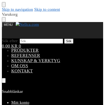
Skip to navigation
Skip to content
Varukorg
MENU
Sök efter:
Sök efter:
Sök
Sök
0,00
KR
0
PRODUKTER
REFERENSER
KUNSKAP & VERKTYG
OM OSS
KONTAKT
Snabblänkar
Mitt konto