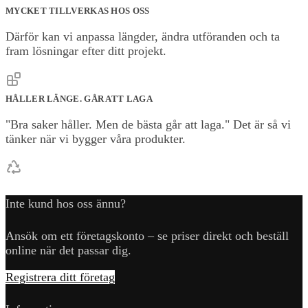
MYCKET TILLVERKAS HOS OSS
Därför kan vi anpassa längder, ändra utföranden och ta
fram lösningar efter ditt projekt.
HÅLLER LÄNGE. GÅR ATT LAGA
"Bra saker håller. Men de bästa går att laga." Det är så vi
tänker när vi bygger våra produkter.
Inte kund hos oss ännu?
Ansök om ett företagskonto – se priser direkt och beställ
online när det passar dig.
Registrera ditt företag