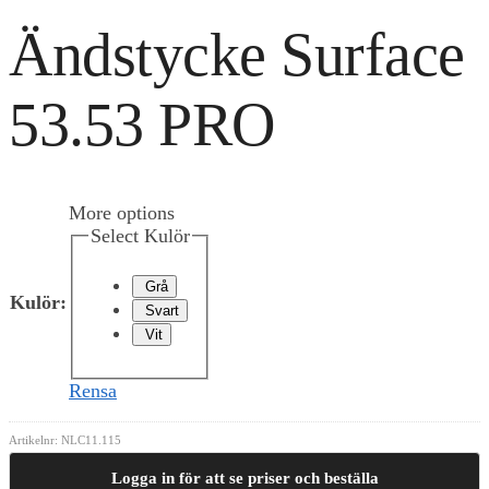
Ändstycke Surface
53.53 PRO
More options
Select Kulör
Grå
Kulör
:
Svart
Vit
Rensa
Artikelnr:
NLC11.115
Logga in för att se priser och beställa