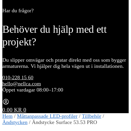
Har du frågor?
Behöver du hjälp med ett
projekt?
Du slipper omvägar och pratar direkt med oss som bygger
armaturerna. Vi hjälper dig hela vägen ut i installationen.
010-228 15 60
hello@nellca.com
Öppet vardagar 08:00–17:00
0,00
KR
0
Hem
/
Måttanpassade LED-profiler
/
Tillbehör
/
Ändstycken
/
Ändstycke Surface 53.53 PRO