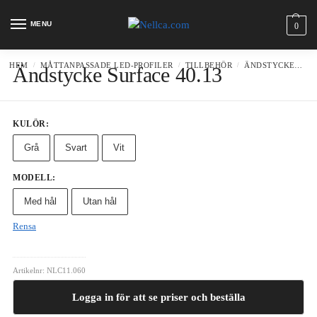
MENU
0
HEM
MÅTTANPASSADE LED-PROFILER
TILLBEHÖR
ÄNDSTYCKEN
/
/
/
Ändstycke Surface 40.13
KULÖR
:
Grå
Svart
Vit
MODELL
:
Med hål
Utan hål
Rensa
Artikelnr:
NLC11.060
Logga in för att se priser och beställa