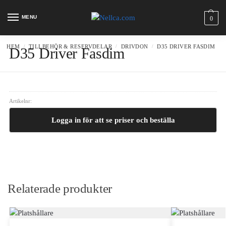
MENU
0
HEM
TILLBEHÖR & RESERVDELAR
DRIVDON
D35 DRIVER FASDIM
/
/
/
D35 Driver Fasdim
Artikelnr:
Logga in för att se priser och beställa
Relaterade produkter