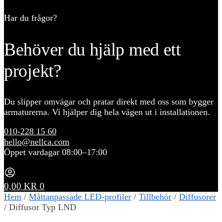
Har du frågor?
Behöver du hjälp med ett
projekt?
Du slipper omvägar och pratar direkt med oss som bygger
armaturerna. Vi hjälper dig hela vägen ut i installationen.
010-228 15 60
hello@nellca.com
Öppet vardagar 08:00–17:00
0,00
KR
0
Hem
/
Måttanpassade LED-profiler
/
Tillbehör
/
Diffusorer
/
Diffusor Typ LND