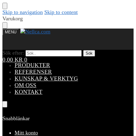
Skip to navigation
Skip to content
Varukorg
MENU
Sök efter:
Sök efter:
Sök
Sök
0,00
KR
0
PRODUKTER
REFERENSER
KUNSKAP & VERKTYG
OM OSS
KONTAKT
Snabblänkar
Mitt konto