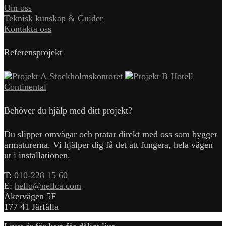
Om oss
Teknisk kunskap & Guider
Kontakta oss
Referensprojekt
Stockholmskontoret
Hotell
Continental
Behöver du hjälp med ditt projekt?
Du slipper omvägar och pratar direkt med oss som bygger
armaturerna. Vi hjälper dig få det att fungera, hela vägen
ut i installationen.
T:
010-228 15 60
E:
hello@nellca.com
Åkervägen 5F
177 41 Järfälla