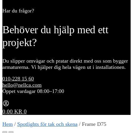
Har du frågor?
Behöver du hjälp med ett
projekt?
Du slipper omvägar och pratar direkt med oss som bygger
armaturerna. Vi hjälper dig hela vägen ut i installationen.
010-228 15 60
hello@nellca.com
Öppet vardagar 08:00–17:00
0,00
KR
0
Hem
/
Spotlights för tak och skena
/
Frame D75