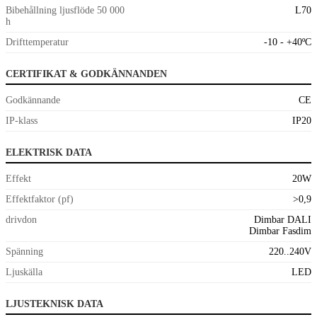
Bibehållning ljusflöde 50 000
L70
h
Drifttemperatur
-10 - +40ºC
CERTIFIKAT & GODKÄNNANDEN
Godkännande
CE
IP-klass
IP20
ELEKTRISK DATA
Effekt
20W
Effektfaktor (pf)
>0,9
drivdon
Dimbar DALI
Dimbar Fasdim
Spänning
220..240V
Ljuskälla
LED
LJUSTEKNISK DATA