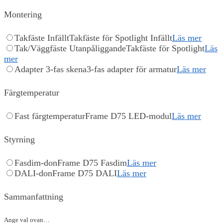
Montering
Takfäste Infällt
Takfäste för Spotlight Infällt
Läs mer
Tak/Väggfäste Utanpåliggande
Takfäste för Spotlight
Läs
mer
Adapter 3-fas skena
3-fas adapter för armatur
Läs mer
Färgtemperatur
Fast färgtemperatur
Frame D75 LED-modul
Läs mer
Styrning
Fasdim-don
Frame D75 Fasdim
Läs mer
DALI-don
Frame D75 DALI
Läs mer
Sammanfattning
Ange val ovan…