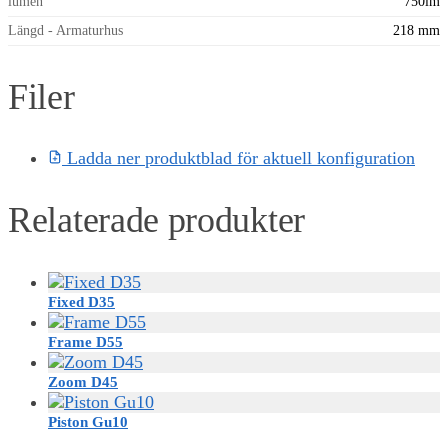
lumen
750lm
Längd - Armaturhus
218 mm
Filer
Ladda ner produktblad för aktuell konfiguration
Relaterade produkter
Fixed D35
Frame D55
Zoom D45
Piston Gu10