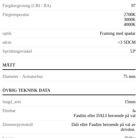
Färgåtergivning (CRI / RA)
97
Färgtemperatur
2700K
3000K
4000K
optik
Framing med spadar
sdcm
<3 SDCM
Spridningsvinkel
53º
MÅTT
Diameter - Armaturhus
75 mm
ÖVRIG TEKNISK DATA
langd_arm
15mm
Dimbar
Ja
Fasdim eller DALI beroende på val
Dimmerprotokoll
Dali eller Fasdim beroende på val av
drivdon.