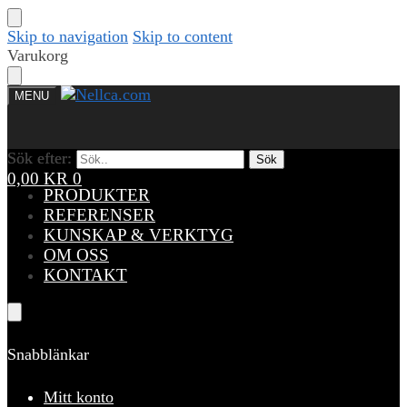
Skip to navigation
Skip to content
Varukorg
MENU
Sök efter:
Sök efter:
Sök
Sök
0,00
KR
0
PRODUKTER
REFERENSER
KUNSKAP & VERKTYG
OM OSS
KONTAKT
Snabblänkar
Mitt konto