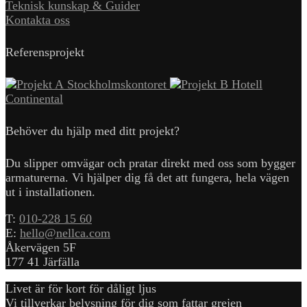
Teknisk kunskap & Guider
Kontakta oss
Referensprojekt
Stockholmskontoret
Hotell
Continental
Behöver du hjälp med ditt projekt?
Du slipper omvägar och pratar direkt med oss som bygger
armaturerna. Vi hjälper dig få det att fungera, hela vägen
ut i installationen.
T:
010-228 15 60
E:
hello@nellca.com
Åkervägen 5F
177 41 Järfälla
Livet är för kort för dåligt ljus
Vi tillverkar belysning för dig som fattar grejen