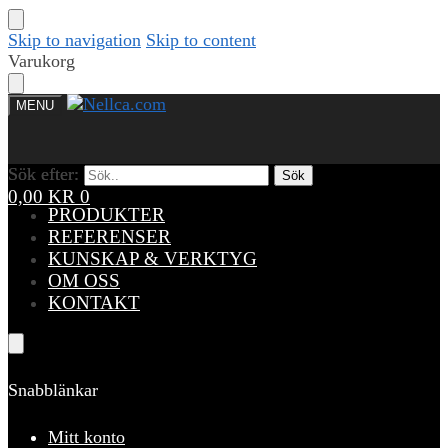
Skip to navigation
Skip to content
Varukorg
MENU
Sök efter:
Sök efter:
Sök
Sök
0,00
KR
0
PRODUKTER
REFERENSER
KUNSKAP & VERKTYG
OM OSS
KONTAKT
Snabblänkar
Mitt konto