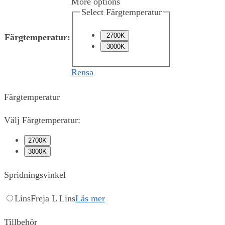
More options
Select Färgtemperatur
2700K
Färgtemperatur
:
3000K
Rensa
Färgtemperatur
Välj Färgtemperatur:
2700K
3000K
Spridningsvinkel
Lins
Freja L Lins
Läs mer
Tillbehör