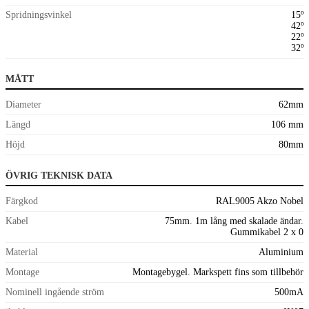
Spridningsvinkel
15º
42º
22º
32º
MÅTT
Diameter
62mm
Längd
106 mm
Höjd
80mm
ÖVRIG TEKNISK DATA
Färgkod
RAL9005 Akzo Nobel
Kabel
75mm. 1m lång med skalade ändar.
Gummikabel 2 x 0
Material
Aluminium
Montage
Montagebygel. Markspett fins som tillbehör
Nominell ingående ström
500mA