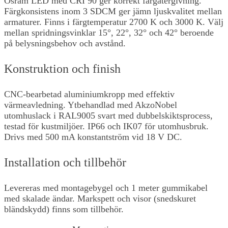
Osram LED med CRI 90 ger korrekt färgåtergivning.
Färgkonsistens inom 3 SDCM ger jämn ljuskvalitet mellan
armaturer. Finns i färgtemperatur 2700 K och 3000 K. Välj
mellan spridningsvinklar 15°, 22°, 32° och 42° beroende
på belysningsbehov och avstånd.
Konstruktion och finish
CNC-bearbetad aluminiumkropp med effektiv
värmeavledning. Ytbehandlad med AkzoNobel
utomhuslack i RAL9005 svart med dubbelskiktsprocess,
testad för kustmiljöer. IP66 och IK07 för utomhusbruk.
Drivs med 500 mA konstantström vid 18 V DC.
Installation och tillbehör
Levereras med montagebygel och 1 meter gummikabel
med skalade ändar. Markspett och visor (snedskuret
bländskydd) finns som tillbehör.