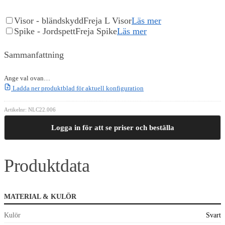
Visor - bländskydd
Freja L Visor
Läs mer
Spike - Jordspett
Freja Spike
Läs mer
Sammanfattning
Ange val ovan…
Ladda ner produktblad för aktuell konfiguration
Artikelnr:
NLC22.006
Logga in för att se priser och beställa
Produktdata
MATERIAL & KULÖR
Kulör
Svart