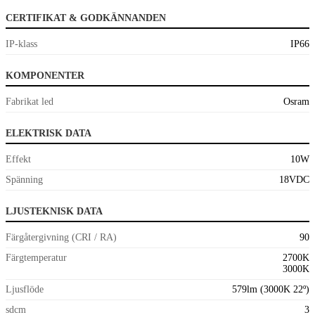
CERTIFIKAT & GODKÄNNANDEN
IP-klass
IP66
KOMPONENTER
Fabrikat led
Osram
ELEKTRISK DATA
Effekt
10W
Spänning
18VDC
LJUSTEKNISK DATA
Färgåtergivning (CRI / RA)
90
Färgtemperatur
2700K
3000K
Ljusflöde
579lm (3000K 22º)
sdcm
3