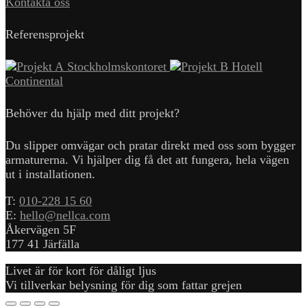
Kontakta oss
Referensprojekt
Stockholmskontoret
Hotell
Continental
Behöver du hjälp med ditt projekt?
Du slipper omvägar och pratar direkt med oss som bygger
armaturerna. Vi hjälper dig få det att fungera, hela vägen
ut i installationen.
T:
010-228 15 60
E:
hello@nellca.com
Åkervägen 5F
177 41 Järfälla
Livet är för kort för dåligt ljus
Vi tillverkar belysning för dig som fattar grejen