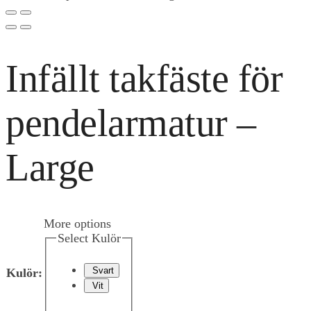
Infällt takfäste för
pendelarmatur –
Large
More options
Select Kulör
Svart
Kulör
:
Vit