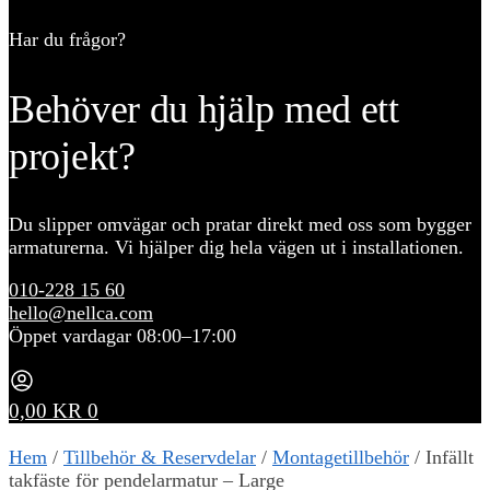
Har du frågor?
Behöver du hjälp med ett
projekt?
Du slipper omvägar och pratar direkt med oss som bygger
armaturerna. Vi hjälper dig hela vägen ut i installationen.
010-228 15 60
hello@nellca.com
Öppet vardagar 08:00–17:00
0,00
KR
0
Hem
/
Tillbehör & Reservdelar
/
Montagetillbehör
/
Infällt
takfäste för pendelarmatur – Large