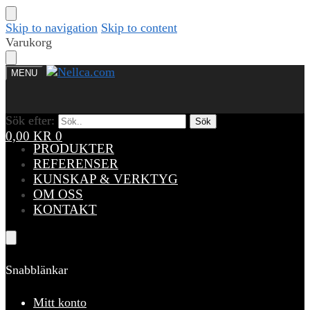
Skip to navigation
Skip to content
Varukorg
MENU
Sök efter:
Sök efter:
Sök
Sök
0,00
KR
0
PRODUKTER
REFERENSER
KUNSKAP & VERKTYG
OM OSS
KONTAKT
Snabblänkar
Mitt konto