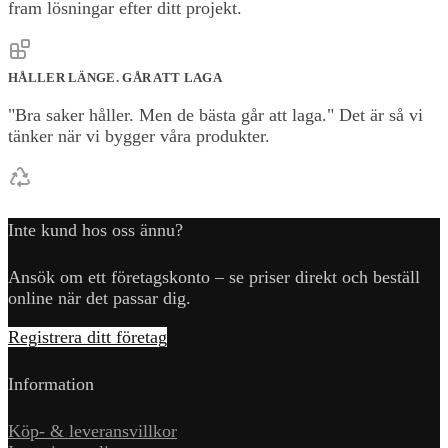
fram lösningar efter ditt projekt.
HÅLLER LÄNGE. GÅR ATT LAGA
"Bra saker håller. Men de bästa går att laga." Det är så vi
tänker när vi bygger våra produkter.
Inte kund hos oss ännu?
Ansök om ett företagskonto – se priser direkt och beställ
online när det passar dig.
Registrera ditt företag
Information
Köp- & leveransvillkor