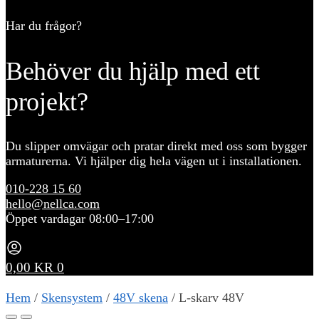
Har du frågor?
Behöver du hjälp med ett
projekt?
Du slipper omvägar och pratar direkt med oss som bygger
armaturerna. Vi hjälper dig hela vägen ut i installationen.
010-228 15 60
hello@nellca.com
Öppet vardagar 08:00–17:00
0,00
KR
0
Hem
/
Skensystem
/
48V skena
/
L-skarv 48V