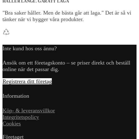
HÅLLER LÄNGE. GÅR ATT LAGA
"Bra saker håller. Men de bästa går att laga." Det är så vi
tänker när vi bygger våra produkter.
Inte kund hos oss ännu?
Ansök om ett företagskonto – se priser direkt och beställ
online när det passar dig.
Registrera ditt företag
Information
Köp- & leveransvillkor
Integritetspolicy
Cookies
Företaget