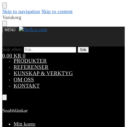
Skip to navigation
Skip to content
Varukorg
MENU
Sök efter:
Sök efter:
Sök
Sök
0,00
KR
0
PRODUKTER
REFERENSER
KUNSKAP & VERKTYG
OM OSS
KONTAKT
Snabblänkar
Mitt konto