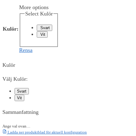
More options
Select Kulör
Svart
Kulör
:
Vit
Rensa
Kulör
Välj Kulör:
Svart
Vit
Sammanfattning
Ange val ovan…
Ladda ner produktblad för aktuell konfiguration