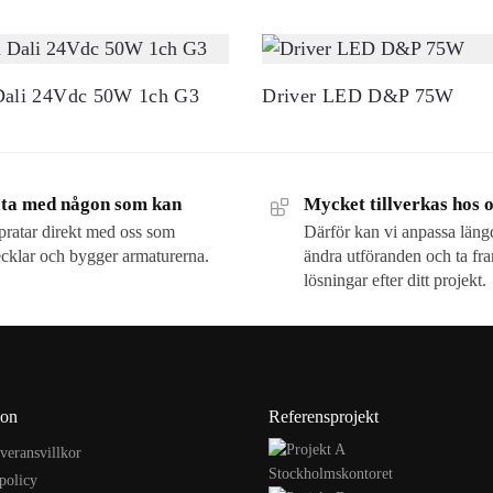
Dali 24Vdc 50W 1ch G3
Driver LED D&P 75W
ta med någon som kan
Mycket tillverkas hos 
ratar direkt med oss som
Därför kan vi anpassa läng
cklar och bygger armaturerna.
ändra utföranden och ta fr
lösningar efter ditt projekt.
ion
Referensprojekt
veransvillkor
Stockholmskontoret
spolicy