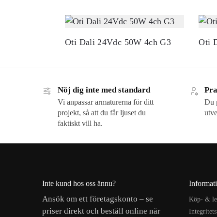
Oti Dali 24Vdc 50W 4ch G3
Oti 
Nöj dig inte med standard
Pra
Vi anpassar armaturerna för ditt
Du p
projekt, så att du får ljuset du
utve
faktiskt vill ha.
Inte kund hos oss ännu?
Informat
Ansök om ett företagskonto – se
Köp- & le
priser direkt och beställ online när
Integritet