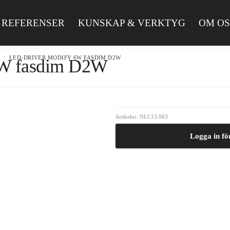
REFERENSER
KUNSKAP & VERKTYG
OM OS
N
LED-DRIVER MODIFY 6W FASDIM D2W
/
6W fasdim D2W
Artikelnr:
NLC13.063
Logga in för