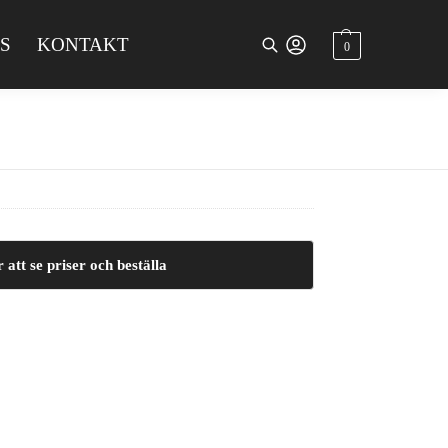
S
KONTAKT
0
Sök
 att se priser och beställa