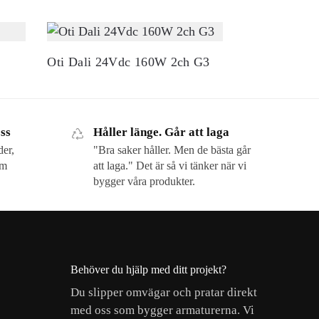
Oti Dali 24Vdc 160W 2ch G3
oss
Håller länge. Går att laga
der,
"Bra saker håller. Men de bästa går
am
att laga." Det är så vi tänker när vi
bygger våra produkter.
Behöver du hjälp med ditt projekt?
Du slipper omvägar och pratar direkt
med oss som bygger armaturerna. Vi