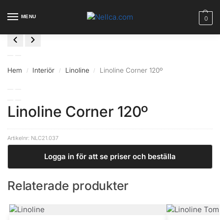
MENU
0
Hem
Interiör
Linoline
Linoline Corner 120º
/
/
/
Linoline Corner 120º
Artikelnr:
NLC21.037
Logga in för att se priser och beställa
Relaterade produkter