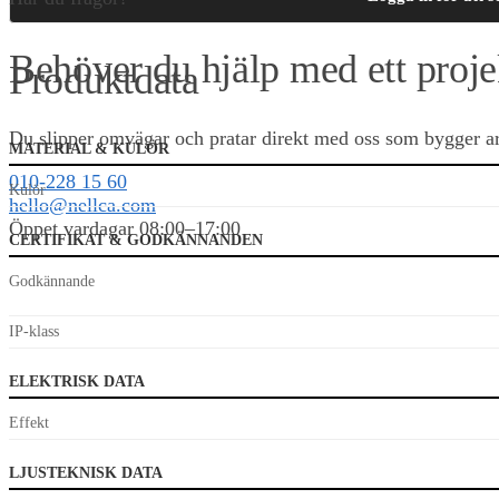
Behöver du hjälp med ett proje
Produktdata
Du slipper omvägar och pratar direkt med oss som bygger arm
MATERIAL & KULÖR
010-228 15 60
Kulör
hello@nellca.com
Öppet vardagar 08:00–17:00
CERTIFIKAT & GODKÄNNANDEN
Godkännande
0,00
KR
0
IP-klass
ELEKTRISK DATA
Effekt
LJUSTEKNISK DATA