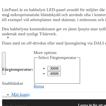
LitePanel är en bakbelyst LED-panel avsedd för miljöer där 
med mikroprismatiskt bländskydd och används ofta i kontorsm
OM OSS
till exempel vid arbetsplatser med skärmar, i mötesrum och 
Den bakbelysta konstruktionen ger en jämn ljusyta utan tydli
undertak med synligt T-bärverk.
KONTAKT
Finns med on off-drivdon eller med ljusreglering via DALI e
More options
Select Färgtemperatur
3000K
Färgtemperatur
:
4000K
Snabblänkar
Rensa
Mitt konto
Artikelnr:
NLC21.018
Logga in för att s
Har du frågor?