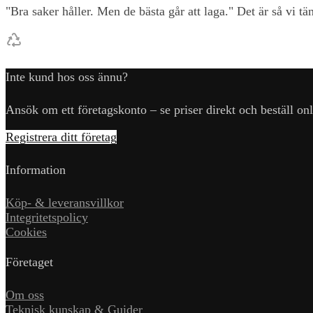
"Bra saker håller. Men de bästa går att laga." Det är så vi t
Inte kund hos oss ännu?
Ansök om ett företagskonto – se priser direkt och beställ onl
Registrera ditt företag
Information
Köp- & leveransvillkor
Integritetspolicy
Cookies
Företaget
Om oss
Teknisk kunskap & Guider