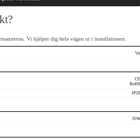
kt?
aturerna. Vi hjälper dig hela vägen ut i installationen.
Vi
C
RoH
IP2
35