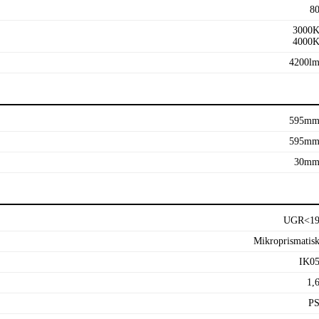
8
3000
4000
4200l
595m
595m
30m
UGR<1
Mikroprismatis
IK0
1,
P