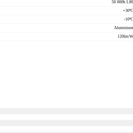
50 000h L8
+30º
-10º
Aluminiu
120lm/