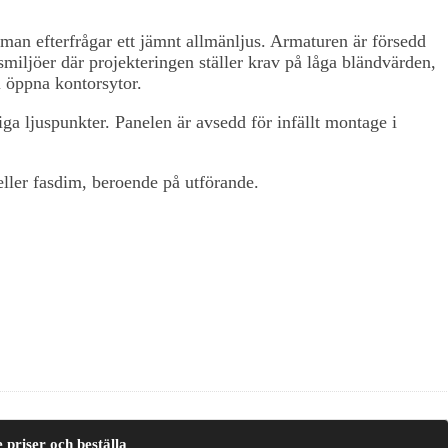
man efterfrågar ett jämnt allmänljus. Armaturen är försedd
iljöer där projekteringen ställer krav på låga bländvärden,
i öppna kontorsytor.
ga ljuspunkter. Panelen är avsedd för infällt montage i
ller fasdim, beroende på utförande.
e priser och beställa