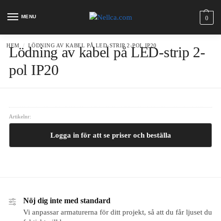
MENU
0
HEM
LÖDNING AV KABEL PÅ LED-STRIP 2-POL IP20
/
Lödning av kabel på LED-strip 2-
pol IP20
Artikelnr:
Logga in för att se priser och beställa
Nöj dig inte med standard
Vi anpassar armaturerna för ditt projekt, så att du får ljuset du