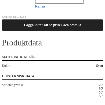
Rensa
Artikelnr:
NLC15.005
Logga in för att se priser och beställa
Produktdata
MATERIAL & KULÖR
Kulör
Svart
LJUSTEKNISK DATA
Spridningsvinkel
20º
30º
10º
65º