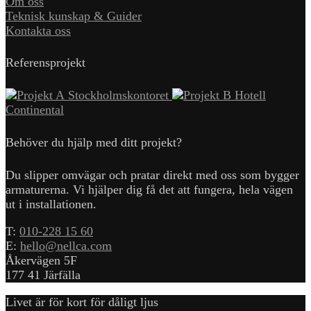
Om oss
Teknisk kunskap & Guider
Kontakta oss
Referensprojekt
Stockholmskontoret
Hotell
Continental
Behöver du hjälp med ditt projekt?
Du slipper omvägar och pratar direkt med oss som bygger
armaturerna. Vi hjälper dig få det att fungera, hela vägen
ut i installationen.
T:
010-228 15 60
E:
hello@nellca.com
Åkervägen 5F
177 41 Järfälla
Livet är för kort för dåligt ljus