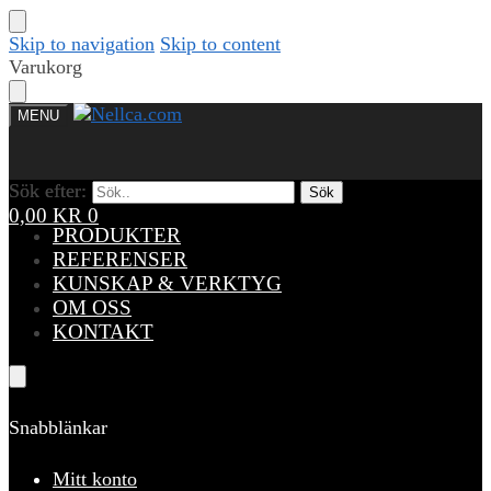
Skip to navigation
Skip to content
Varukorg
MENU
Sök efter:
Sök efter:
Sök
Sök
0,00
KR
0
PRODUKTER
REFERENSER
KUNSKAP & VERKTYG
OM OSS
KONTAKT
Snabblänkar
Mitt konto