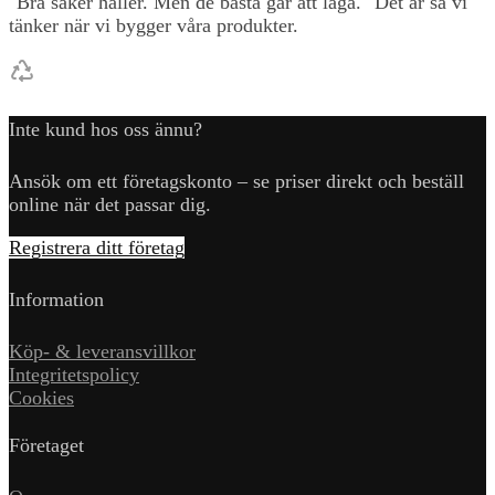
"Bra saker håller. Men de bästa går att laga." Det är så vi
tänker när vi bygger våra produkter.
Inte kund hos oss ännu?
Ansök om ett företagskonto – se priser direkt och beställ
online när det passar dig.
Registrera ditt företag
Information
Köp- & leveransvillkor
Integritetspolicy
Cookies
Företaget