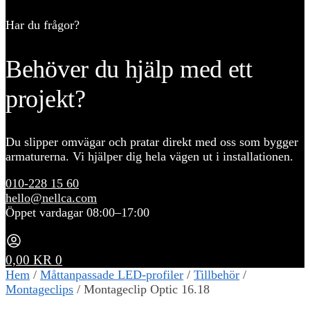
Har du frågor?
Behöver du hjälp med ett
projekt?
Du slipper omvägar och pratar direkt med oss som bygger
armaturerna. Vi hjälper dig hela vägen ut i installationen.
010-228 15 60
hello@nellca.com
Öppet vardagar 08:00–17:00
0,00
KR
0
Hem
/
Måttanpassade LED-profiler
/
Tillbehör
/
Montageclips
/
Montageclip Optic 16.18