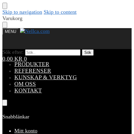
Skip to navigation
Skip to content
Varukorg
MENU
Sök efter:
Sök efter:
Sök
Sök
0,00
KR
0
PRODUKTER
REFERENSER
KUNSKAP & VERKTYG
OM OSS
KONTAKT
Snabblänkar
Mitt konto