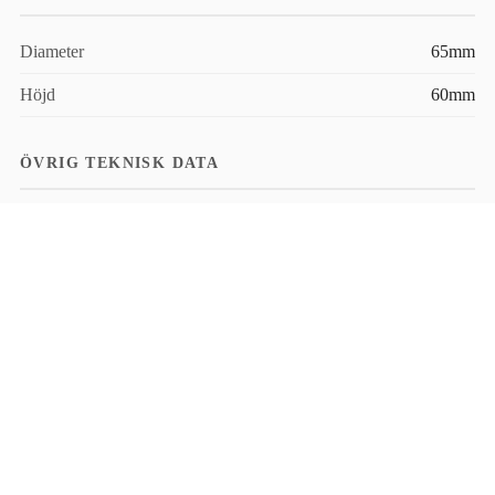
Diameter
65mm
Höjd
60mm
ÖVRIG TEKNISK DATA
Armaturen är försedd med
Anslutning
fristående drivare som ansluts med
snabbkoppling mot armatur.
Håltagning
55
FILER
Ladda ner produktblad för aktuell konfiguration