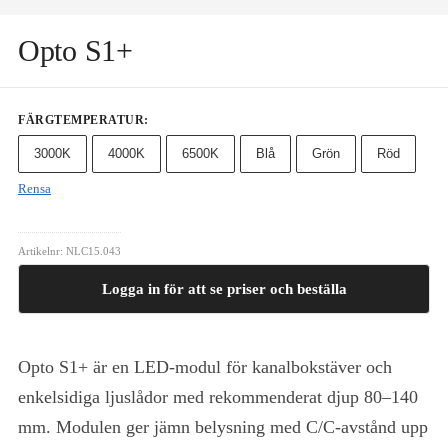
Opto S1+
FÄRGTEMPERATUR
:
3000K
4000K
6500K
Blå
Grön
Röd
Rensa
Artikelnr:
NLC15.043
Logga in för att se priser och beställa
Opto S1+ är en LED-modul för kanalbokstäver och
enkelsidiga ljuslådor med rekommenderat djup 80–140
mm. Modulen ger jämn belysning med C/C-avstånd upp