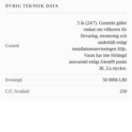
ÖVRIG TEKNISK DATA
5 år (24/7). Garantin gäller
endast om villkoren för
förvaring, montering och
underhåll enligt
Garanti
installationsanvisningen följs.
Varan har inte förlängd
ansvarstid enligt Alem09 punkt
38, 2:a stycket.
livslangd
50 000h L80
C/C Avstånd
250
Rekommenderat djup
80 - 140
Antal per kartong
560
Antal per kedja
35