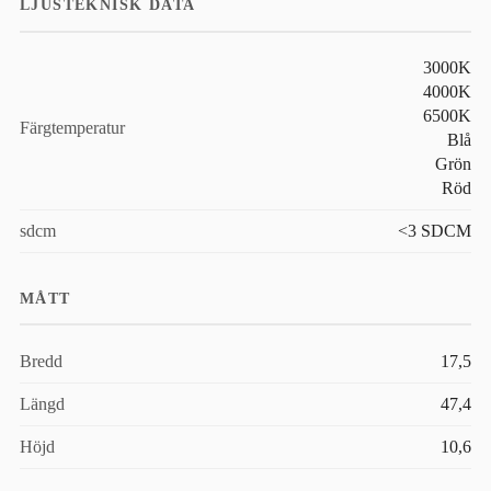
LJUSTEKNISK DATA
3000K
4000K
6500K
Färgtemperatur
Blå
Grön
Röd
sdcm
<3 SDCM
MÅTT
Bredd
17,5
Längd
47,4
Höjd
10,6