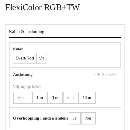
FlexiColor RGB+TW
Kabel & anslutning
Kulör
Svart/Röd
Vit
Anslutning
Välj längd nedan
Välj längd på kabeln
50 cm
1 m
3 m
5 m
10 m
Överkoppling i andra änden?
Ja
Nej