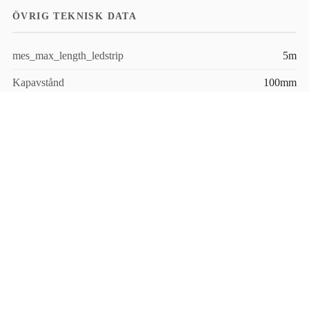
ÖVRIG TEKNISK DATA
mes_max_length_ledstrip
5m
Kapavstånd
100mm
Minsta böjradie
50mm
ledstrip_copper_foil
2oz
Temperatur - Omgivning
-25ºC - +45ºC
FILER
Ladda ner produktblad för aktuell konfiguration
Relaterade produkter