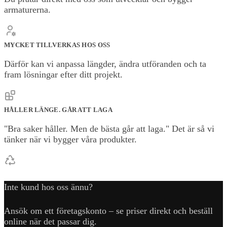
armaturerna.
MYCKET TILLVERKAS HOS OSS
Därför kan vi anpassa längder, ändra utföranden och ta
fram lösningar efter ditt projekt.
HÅLLER LÄNGE. GÅR ATT LAGA
"Bra saker håller. Men de bästa går att laga." Det är så vi
tänker när vi bygger våra produkter.
Inte kund hos oss ännu?
Ansök om ett företagskonto – se priser direkt och beställ
online när det passar dig.