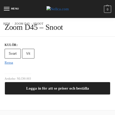
MENU
0
HEM
ZOOM D45 – SNOOT
/
Zoom D45 – Snoot
KULÖR
:
Svart
Vit
Rensa
Artikelnr:
NLC90.003
Logga in för att se priser och beställa