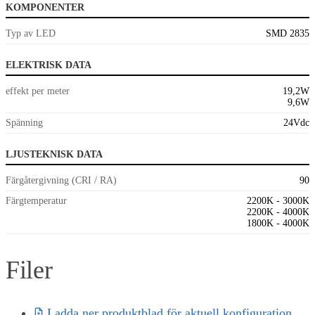
KOMPONENTER
Typ av LED
SMD 2835
ELEKTRISK DATA
effekt per meter
19,2W
9,6W
Spänning
24Vdc
LJUSTEKNISK DATA
Färgåtergivning (CRI / RA)
90
Färgtemperatur
2200K - 3000K
2200K - 4000K
1800K - 4000K
Filer
Ladda ner produktblad för aktuell konfiguration