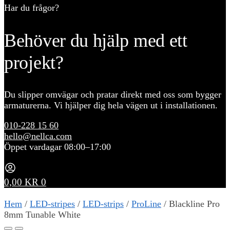
Har du frågor?
Behöver du hjälp med ett
projekt?
Du slipper omvägar och pratar direkt med oss som bygger
armaturerna. Vi hjälper dig hela vägen ut i installationen.
010-228 15 60
hello@nellca.com
Öppet vardagar 08:00–17:00
0,00
KR
0
Hem
/
LED-stripes
/
LED-strips
/
ProLine
/
Blackline Pro
8mm Tunable White