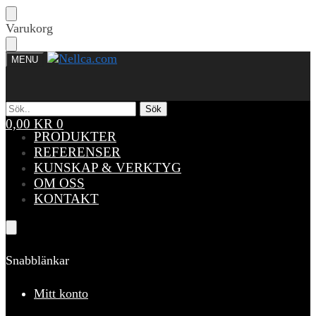
Skip
Skip
Varukorg
to
to
navigation
content
MENU
Sök
Sök
Sök
Sök
efter:
efter:
0,00
KR
0
PRODUKTER
REFERENSER
KUNSKAP & VERKTYG
OM OSS
KONTAKT
Snabblänkar
Mitt konto