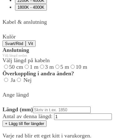
2200K - 4000K
1800K - 4000K
Kabel & anslutning
Kulör
Svart/Röd
Vit
Anslutning
Välj längd nedan
Välj längd på kabeln
50 cm
1 m
3 m
5 m
10 m
Överkoppling i andra änden?
Ja
Nej
Ange längd
Längd (mm)
Antal av denna längd:
+ Lägg till fler längder
Varje rad blir ett eget kitt i varukorgen.