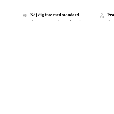
Nöj dig inte med standard
Pra
Vi anpassar armaturerna för ditt
Du p
projekt, så att du får ljuset du
utve
faktiskt vill ha.
Inte kund hos oss ännu?
Informat
Ansök om ett företagskonto – se
Köp- & le
priser direkt och beställ online när
Integritet
det passar dig.
Cookies
Företage
Registrera ditt företag
Om oss
Teknisk k