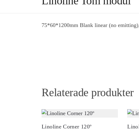
Linoline Tom modul
75*60*1200mm Blank linear (no emitting),
Relaterade produkter
Linoline Corner 120º
Lino