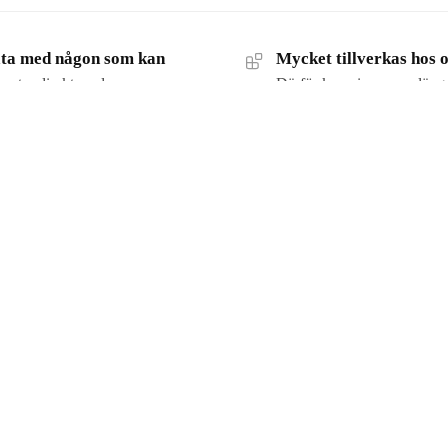
ta med någon som kan
Mycket tillverkas hos 
ratar direkt med oss som
Därför kan vi anpassa läng
cklar och bygger armaturerna.
ändra utföranden och ta fr
lösningar efter ditt projekt.
ion
Referensprojekt
veransvillkor
Stockholmskontoret
spolicy
Hotell Continental
t
unskap & Guider