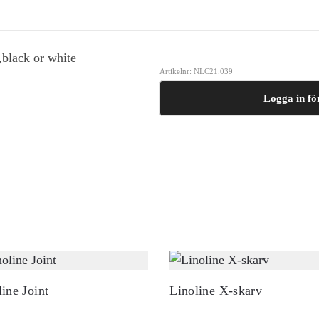
black or white
Artikelnr:
NLC21.039
Logga in för
line Joint
Linoline X-skarv