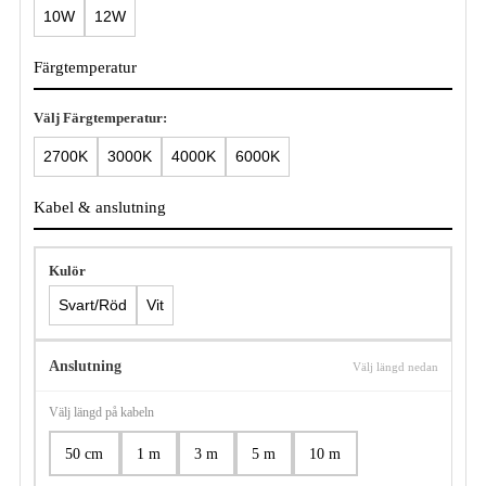
10W
12W
Färgtemperatur
Välj Färgtemperatur:
2700K
3000K
4000K
6000K
Kabel & anslutning
Kulör
Svart/Röd
Vit
Anslutning
Välj längd nedan
Välj längd på kabeln
50 cm
1 m
3 m
5 m
10 m