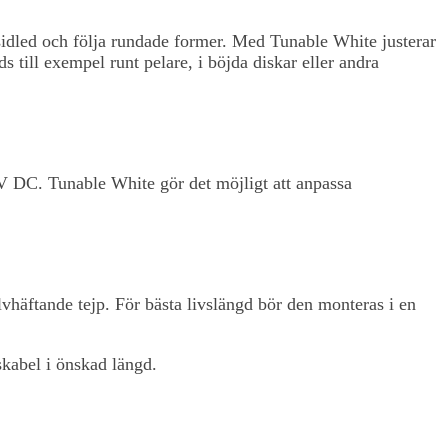
sidled och följa rundade former. Med Tunable White justerar
ill exempel runt pelare, i böjda diskar eller andra
V DC. Tunable White gör det möjligt att anpassa
äftande tejp. För bästa livslängd bör den monteras i en
skabel i önskad längd.