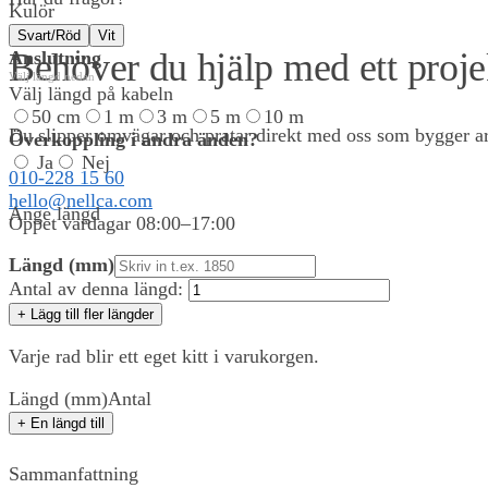
Kulör
Svart/Röd
Vit
Behöver du hjälp med ett proje
Anslutning
Välj längd nedan
Välj längd på kabeln
50 cm
1 m
3 m
5 m
10 m
Du slipper omvägar och pratar direkt med oss som bygger arm
Överkoppling i andra änden?
Ja
Nej
010-228 15 60
hello@nellca.com
Ange längd
Öppet vardagar 08:00–17:00
Längd (mm)
Antal av denna längd:
0,00
KR
0
+ Lägg till fler längder
Varje rad blir ett eget kitt i varukorgen.
Längd (mm)
Antal
+ En längd till
Sammanfattning