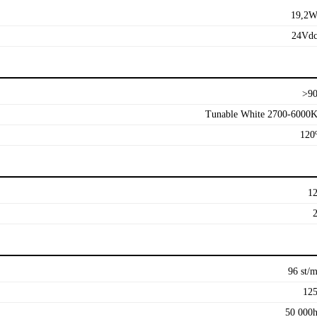
19,2
24Vd
>9
Tunable White 2700-6000
120
1
96 st/
12
50 000