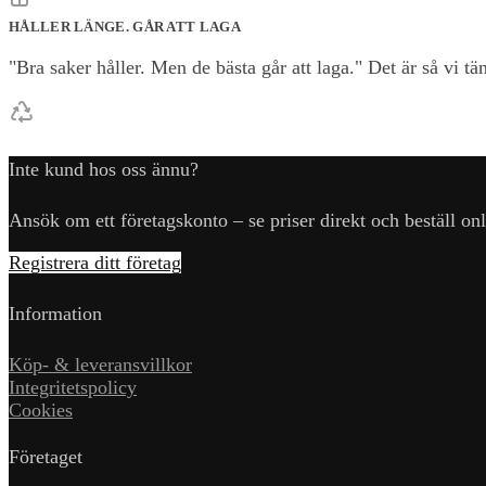
HÅLLER LÄNGE. GÅR ATT LAGA
"Bra saker håller. Men de bästa går att laga." Det är så vi t
Inte kund hos oss ännu?
Ansök om ett företagskonto – se priser direkt och beställ onl
Registrera ditt företag
Information
Köp- & leveransvillkor
Integritetspolicy
Cookies
Företaget