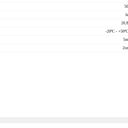
5
J
20,
-20ºC - +50º
5
2o