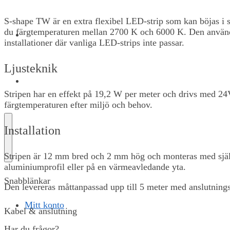
S-shape TW är en extra flexibel LED-strip som kan böjas i 
du färgtemperaturen mellan 2700 K och 6000 K. Den används t
OM OSS
installationer där vanliga LED-strips inte passar.
Ljusteknik
KONTAKT
Stripen har en effekt på 19,2 W per meter och drivs med 24
färgtemperaturen efter miljö och behov.
Installation
Stripen är 12 mm bred och 2 mm hög och monteras med självh
aluminiumprofil eller på en värmeavledande yta.
Snabblänkar
Den levereras måttanpassad upp till 5 meter med anslutning
Mitt konto
Kabel & anslutning
Har du frågor?