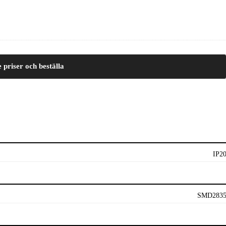
e priser och beställa
IP2
SMD283