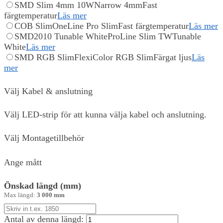
SMD Slim 4mm 10W
Narrow 4mm
Fast
färgtemperatur
Läs mer
COB Slim
OneLine Pro Slim
Fast färgtemperatur
Läs mer
SMD2010 Tunable White
ProLine Slim TW
Tunable
White
Läs mer
SMD RGB Slim
FlexiColor RGB Slim
Färgat ljus
Läs
mer
Välj Kabel & anslutning
Välj LED-strip för att kunna välja kabel och anslutning.
Välj Montagetillbehör
Ange mått
Önskad längd (mm)
Max längd:
3 000 mm
Antal av denna längd: