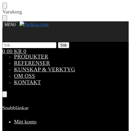
Skip
Skip
Varukorg
to
to
navigation
content
MENU
Sök
Sök
Sök
Sök
efter:
efter:
0,00
KR
0
PRODUKTER
REFERENSER
KUNSKAP & VERKTYG
OM OSS
KONTAKT
Snabblänkar
Mitt konto