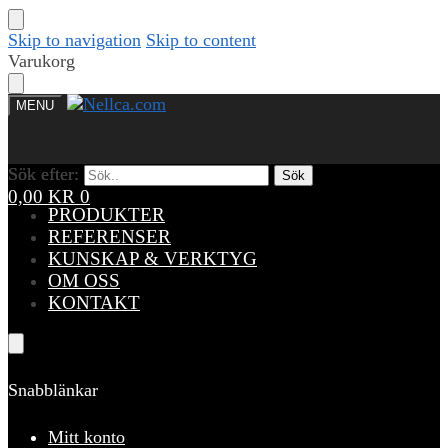
Skip to navigation
Skip to content
Varukorg
MENU
Sök efter:
Sök efter:
Sök
Sök
0,00
KR
0
PRODUKTER
REFERENSER
KUNSKAP & VERKTYG
OM OSS
KONTAKT
Snabblänkar
Mitt konto