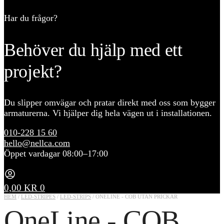
Har du frågor?
Behöver du hjälp med ett
projekt?
Du slipper omvägar och pratar direkt med oss som bygger
armaturerna. Vi hjälper dig hela vägen ut i installationen.
010-228 15 60
hello@nellca.com
Öppet vardagar 08:00–17:00
0,00
KR
0
HEM
/
LED-STRIPES
/
LED-STRIPS
/
ONELINE - COB UTAN PRICKAR
OneLine - COB