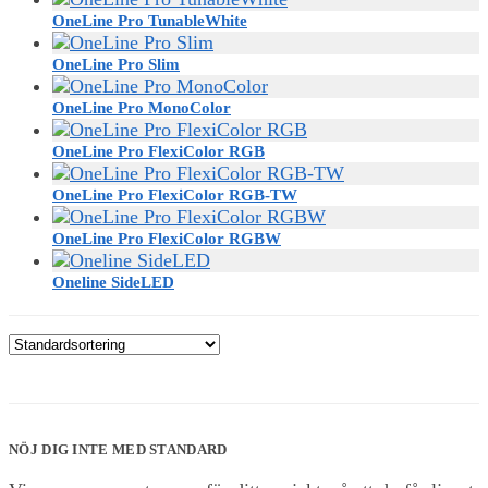
miljöer där detaljerna spelar roll.
OneLine Pro TunableWhite
Stripparna finns i flera bredder och effektnivåer och går att kapa med
OneLine Pro Slim
täta mellanrum för exakt längdanpassning. De drivs med 24 V DC
OneLine Pro MonoColor
och monteras enkelt med självhäftande baksida.
OneLine Pro FlexiColor RGB
Oavsett om du bygger kök, designar butik eller bara vill ha snygg
ljussättning hemma – OneLine-serien ger dig COB-ljus med
OneLine Pro FlexiColor RGB-TW
proffskänsla.
OneLine Pro FlexiColor RGBW
Oneline SideLED
NÖJ DIG INTE MED STANDARD