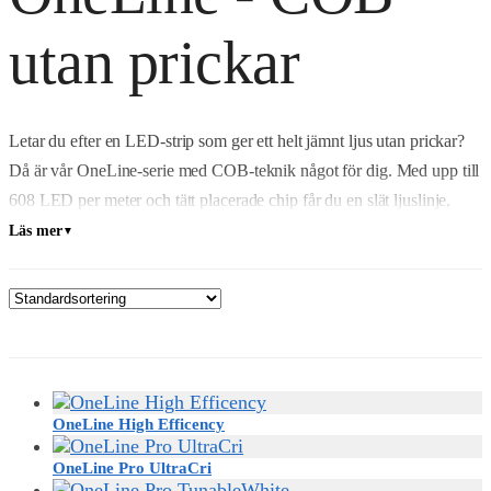
utan prickar
Letar du efter en LED-strip som ger ett helt jämnt ljus utan prickar?
Då är vår OneLine-serie med COB-teknik något för dig. Med upp till
608 LED per meter och tätt placerade chip får du en slät ljuslinje,
även i grunda profiler eller vid synlig montering – helt utan synliga
Läs mer
▼
dioder.
OneLine passar perfekt för allt från köksbelysning och
möbelbyggnation till butik, galleri eller kontor – oavsett om du vill ha
varmvitt, kallvitt, justerbar färgtemperatur eller färg.
Vill du ha extra bra färgåtergivning? Då ska du spana in OneLine Pro
OneLine High Efficency
UltraCRI, som har ett färgåtergivningsindex på hela CRI95+. Det
OneLine Pro UltraCri
betyder att färger upplevs mer naturliga och levande – perfekt för