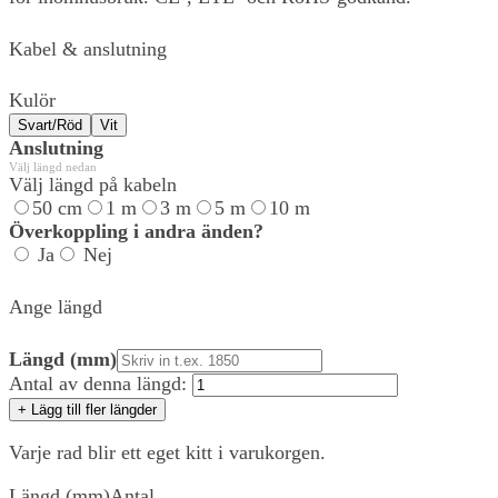
Kabel & anslutning
Kulör
Svart/Röd
Vit
Anslutning
Välj längd nedan
Välj längd på kabeln
50 cm
1 m
3 m
5 m
10 m
Överkoppling i andra änden?
Ja
Nej
Ange längd
Längd (mm)
Antal av denna längd:
+ Lägg till fler längder
Varje rad blir ett eget kitt i varukorgen.
Längd (mm)
Antal