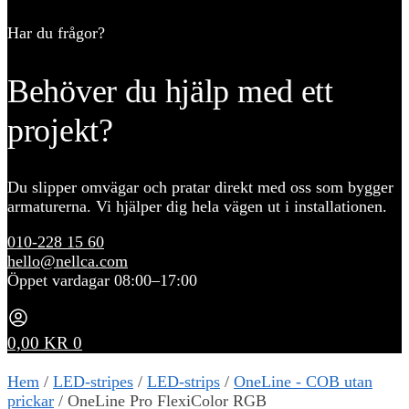
Har du frågor?
Behöver du hjälp med ett
projekt?
Du slipper omvägar och pratar direkt med oss som bygger
armaturerna. Vi hjälper dig hela vägen ut i installationen.
010-228 15 60
hello@nellca.com
Öppet vardagar 08:00–17:00
0,00
KR
0
Hem
/
LED-stripes
/
LED-strips
/
OneLine - COB utan
prickar
/
OneLine Pro FlexiColor RGB