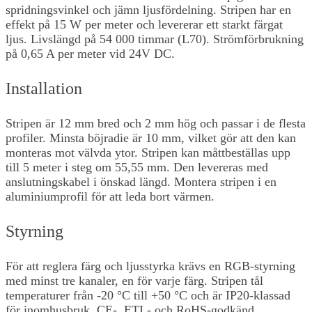
spridningsvinkel och jämn ljusfördelning. Stripen har en
effekt på 15 W per meter och levererar ett starkt färgat
ljus. Livslängd på 54 000 timmar (L70). Strömförbrukning
på 0,65 A per meter vid 24V DC.
Installation
Stripen är 12 mm bred och 2 mm hög och passar i de flesta
profiler. Minsta böjradie är 10 mm, vilket gör att den kan
monteras mot välvda ytor. Stripen kan måttbeställas upp
till 5 meter i steg om 55,55 mm. Den levereras med
anslutningskabel i önskad längd. Montera stripen i en
aluminiumprofil för att leda bort värmen.
Styrning
För att reglera färg och ljusstyrka krävs en RGB-styrning
med minst tre kanaler, en för varje färg. Stripen tål
temperaturer från -20 °C till +50 °C och är IP20-klassad
för inomhusbruk. CE-, ETL- och RoHS-godkänd.