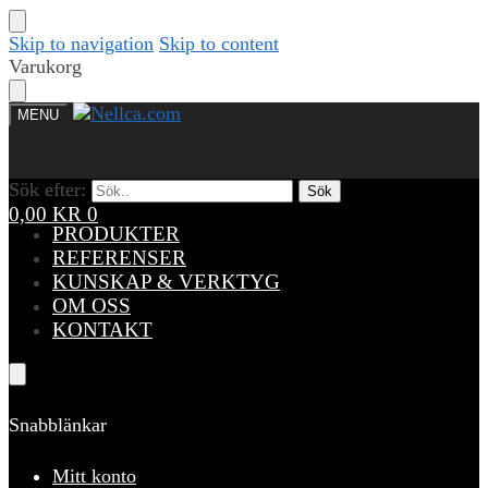
Skip to navigation
Skip to content
Varukorg
MENU
Sök efter:
Sök efter:
Sök
Sök
0,00
KR
0
PRODUKTER
REFERENSER
KUNSKAP & VERKTYG
OM OSS
KONTAKT
Snabblänkar
Mitt konto