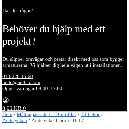
Har du frågor?
Behöver du hjälp med ett
projekt?
Du slipper omvägar och pratar direkt med oss som bygger
armaturerna. Vi hjälper dig hela vägen ut i installationen.
010-228 15 60
hello@nellca.com
Öppet vardagar 08:00–17:00
0,00
KR
0
Hem
/
Måttanpassade LED-profiler
/
Tillbehör
/
Ändstycken
/
Ändstycke T-profil 18.07