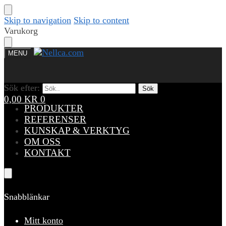
Skip to navigation
Skip to content
Varukorg
MENU
Sök efter:
Sök efter:
Sök
Sök
0,00
KR
0
PRODUKTER
REFERENSER
KUNSKAP & VERKTYG
OM OSS
KONTAKT
Snabblänkar
Mitt konto