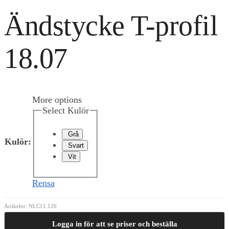
Ändstycke T-profil
18.07
More options
Select Kulör
Grå
Kulör
:
Svart
Vit
Rensa
Artikelnr:
NLC11.126
Logga in för att se priser och beställa