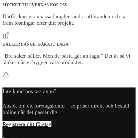
MYCKET TILLVERKAS HOS OSS
Därför kan vi anpassa längder, ändra utföranden och ta
fram lösningar efter ditt projekt.
HÅLLER LÄNGE. GÅR ATT LAGA
"Bra saker håller. Men de bästa går att laga." Det är så vi
tänker när vi bygger våra produkter.
Inte kund hos oss ännu?
Ansök om ett företagskonto – se priser direkt och beställ
online när det passar dig.
Registrera ditt företag