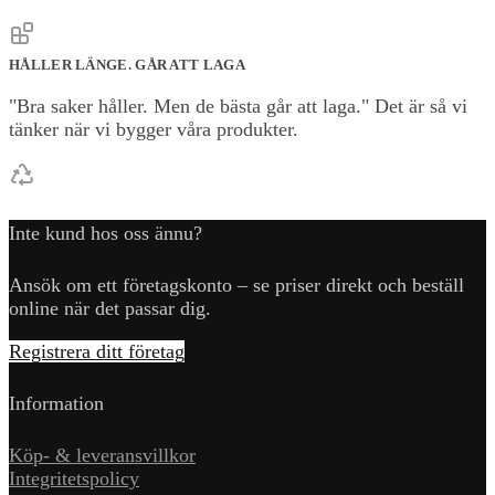
HÅLLER LÄNGE. GÅR ATT LAGA
"Bra saker håller. Men de bästa går att laga." Det är så vi
tänker när vi bygger våra produkter.
Inte kund hos oss ännu?
Ansök om ett företagskonto – se priser direkt och beställ
online när det passar dig.
Registrera ditt företag
Information
Köp- & leveransvillkor
Integritetspolicy