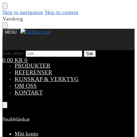
Skip to navigation
Skip to content
Varukorg
MENU
Sök efter:
Sök efter:
Sök
Sök
0,00
KR
0
PRODUKTER
REFERENSER
KUNSKAP & VERKTYG
OM OSS
KONTAKT
Snabblänkar
Mitt konto