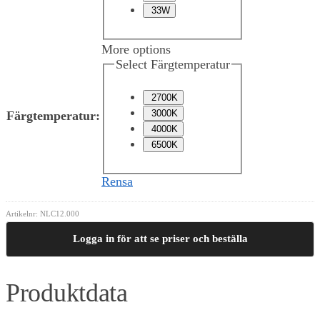
33W
More options
Select Färgtemperatur
2700K
3000K
Färgtemperatur
:
4000K
6500K
Rensa
Artikelnr:
NLC12.000
Logga in för att se priser och beställa
Produktdata