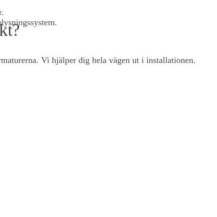
r.
elysningssystem.
kt?
aturerna. Vi hjälper dig hela vägen ut i installationen.