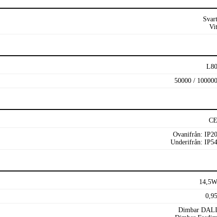
Svar
Vi
L8
50000 / 10000
C
Ovanifrån: IP2
Underifrån: IP5
14,5
0,9
Dimbar DAL