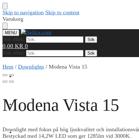
Skip to navigation
Skip to content
Varukorg
MENU
Sök efter:
Sök
0,00
KR
0
Sök efter:
Sök
Hem
/
Downlights
/
Modena Vista 15
PRODUKTER
Modena Vista 15
REFERENSER
Downlight med fokus på hög ljuskvalitet och installationsvän
KUNSKAP & VERKTYG
Bestyckad med 14,2W LED som ger 1285lm vid 3000K.