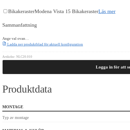
Bikakeraster
Modena Vista 15 Bikakeraster
Läs mer
Sammanfattning
Ange val ovan…
Ladda ner produktblad för aktuell konfiguration
Artikelnr:
NLC20.010
Logga in för att s
Produktdata
MONTAGE
Typ av montage