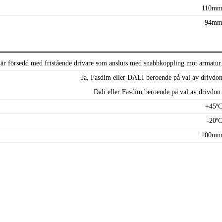
110m
94m
är försedd med fristående drivare som ansluts med snabbkoppling mot armatur
Ja, Fasdim eller DALI beroende på val av drivdo
Dali eller Fasdim beroende på val av drivdon
+45º
-20º
100m