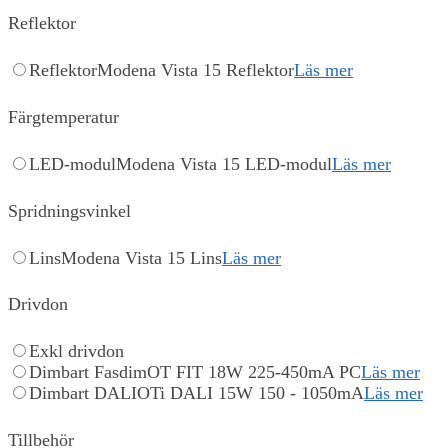
Reflektor
Reflektor
Modena Vista 15 Reflektor
Läs mer
Färgtemperatur
LED-modul
Modena Vista 15 LED-modul
Läs mer
Spridningsvinkel
Lins
Modena Vista 15 Lins
Läs mer
Drivdon
Exkl drivdon
Dimbart Fasdim
OT FIT 18W 225-450mA PC
Läs mer
Dimbart DALI
OTi DALI 15W 150 - 1050mA
Läs mer
Tillbehör