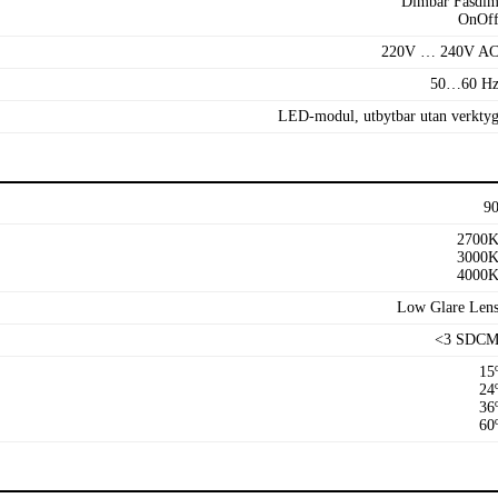
Dimbar Fasdi
OnOf
220V … 240V A
50…60 H
LED-modul, utbytbar utan verkty
9
2700
3000
4000
Low Glare Len
<3 SDC
15
24
36
60