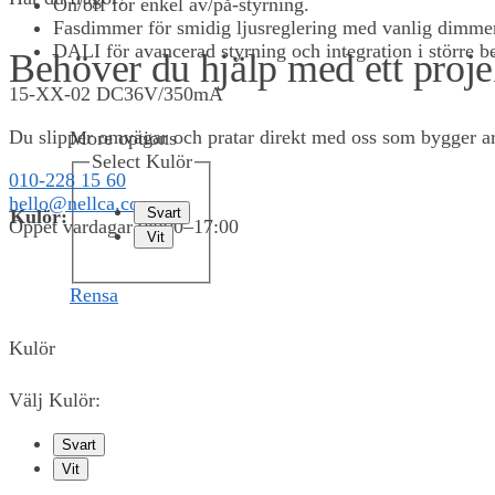
On/off för enkel av/på-styrning.
Fasdimmer för smidig ljusreglering med vanlig dimme
DALI för avancerad styrning och integration i större b
Behöver du hjälp med ett proje
15-XX-02 DC36V/350mA
Du slipper omvägar och pratar direkt med oss som bygger arm
More options
Select Kulör
010-228 15 60
hello@nellca.com
Svart
Kulör
:
Öppet vardagar 08:00–17:00
Vit
Rensa
0,00
KR
0
Kulör
Välj Kulör:
Svart
Vit