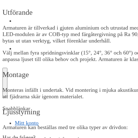
Utförande
OM OSS
Armaturen är tillverkad i gjuten aluminium och utrustad med 
LED-modulen är av COB-typ med färgåtergivning på Ra 90, v
bytas ut utan verktyg, vilket förenklar underhåll.
KONTAKT
Välj mellan fyra spridningsvinklar (15°, 24°, 36° och 60°) 
anpassa ljuset till olika behov och projekt. Armaturen är kl
Montage
Monteras infällt i undertak. Vid montering i mjuka akustiku
att fjädrarna skär igenom materialet.
Snabblänkar
Ljusstyrning
Mitt konto
Armaturen kan beställas med tre olika typer av drivdon:
Har du frågor?