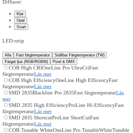
Diffusor:
Klar
Opal
Svart
LED-strip
Alla
Fast färgtemperatur
Ställbar Färgtemperatur (TW)
Färgat ljus (RGB/RGBW)
Pixel & DMX
COB High CRI
OneLine Pro UltraCri
Fast
färgtemperatur
Läs mer
COB High Efficiency
OneLine High Efficency
Fast
färgtemperatur
Läs mer
SMD 2835
Blackline Pro 2835
Fast färgtemperatur
Läs
mer
SMD 2835 High Efficiency
ProLine Hi-Efficency
Fast
färgtemperatur
Läs mer
SMD 2835 Shortcut
ProLine ShortCut
Fast
färgtemperatur
Läs mer
COB Tunable White
OneLine Pro TunableWhite
Tunable