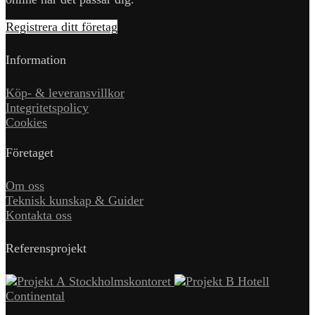
Registrera ditt företag
Information
Köp- & leveransvillkor
Integritetspolicy
Cookies
Företaget
Om oss
Teknisk kunskap & Guider
Kontakta oss
Referensprojekt
Stockholmskontoret
Hotell
Continental