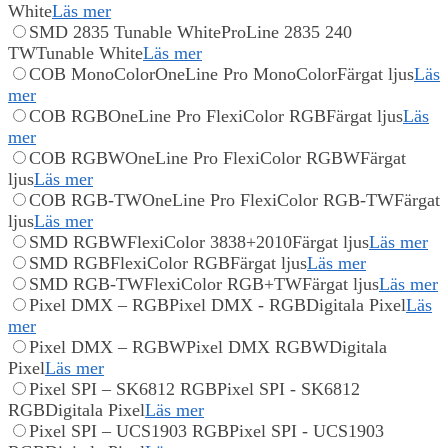
White
Läs mer
SMD 2835 Tunable White
ProLine 2835 240
TW
Tunable White
Läs mer
COB MonoColor
OneLine Pro MonoColor
Färgat ljus
Läs
mer
COB RGB
OneLine Pro FlexiColor RGB
Färgat ljus
Läs
mer
COB RGBW
OneLine Pro FlexiColor RGBW
Färgat
ljus
Läs mer
COB RGB-TW
OneLine Pro FlexiColor RGB-TW
Färgat
ljus
Läs mer
SMD RGBW
FlexiColor 3838+2010
Färgat ljus
Läs mer
SMD RGB
FlexiColor RGB
Färgat ljus
Läs mer
SMD RGB-TW
FlexiColor RGB+TW
Färgat ljus
Läs mer
Pixel DMX – RGB
Pixel DMX - RGB
Digitala Pixel
Läs
mer
Pixel DMX – RGBW
Pixel DMX RGBW
Digitala
Pixel
Läs mer
Pixel SPI – SK6812 RGB
Pixel SPI - SK6812
RGB
Digitala Pixel
Läs mer
Pixel SPI – UCS1903 RGB
Pixel SPI - UCS1903