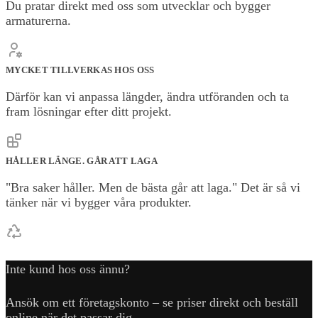
Du pratar direkt med oss som utvecklar och bygger
armaturerna.
MYCKET TILLVERKAS HOS OSS
Därför kan vi anpassa längder, ändra utföranden och ta
fram lösningar efter ditt projekt.
HÅLLER LÄNGE. GÅR ATT LAGA
"Bra saker håller. Men de bästa går att laga." Det är så vi
tänker när vi bygger våra produkter.
Inte kund hos oss ännu?
Ansök om ett företagskonto – se priser direkt och beställ
online när det passar dig.