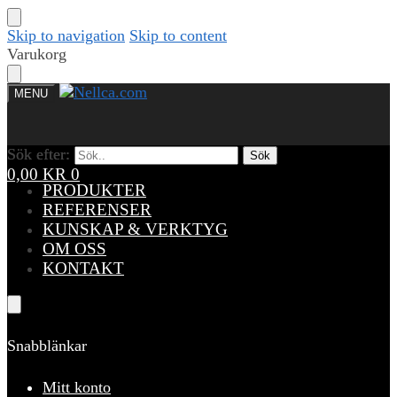
Skip to navigation
Skip to content
Varukorg
MENU
Sök efter:
Sök efter:
Sök
Sök
0,00
KR
0
PRODUKTER
REFERENSER
KUNSKAP & VERKTYG
OM OSS
KONTAKT
Snabblänkar
Mitt konto