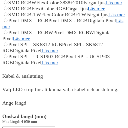
SMD RGBW
FlexiColor 3838+2010
Färgat ljus
Läs mer
SMD RGB
FlexiColor RGB
Färgat ljus
Läs mer
SMD RGB-TW
FlexiColor RGB+TW
Färgat ljus
Läs mer
Pixel DMX – RGB
Pixel DMX - RGB
Digitala Pixel
Läs
mer
Pixel DMX – RGBW
Pixel DMX RGBW
Digitala
Pixel
Läs mer
Pixel SPI – SK6812 RGB
Pixel SPI - SK6812
RGB
Digitala Pixel
Läs mer
Pixel SPI – UCS1903 RGB
Pixel SPI - UCS1903
RGB
Digitala Pixel
Läs mer
Kabel & anslutning
Välj LED-strip för att kunna välja kabel och anslutning.
Ange längd
Önskad längd (mm)
Max längd:
4 050 mm