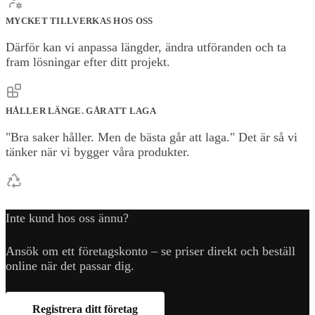
MYCKET TILLVERKAS HOS OSS
Därför kan vi anpassa längder, ändra utföranden och ta
fram lösningar efter ditt projekt.
HÅLLER LÄNGE. GÅR ATT LAGA
"Bra saker håller. Men de bästa går att laga." Det är så vi
tänker när vi bygger våra produkter.
Inte kund hos oss ännu?
Ansök om ett företagskonto – se priser direkt och beställ
online när det passar dig.
Registrera ditt företag