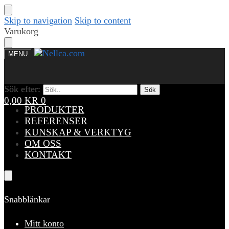
Skip to navigation
Skip to content
Varukorg
MENU
Sök efter:
Sök efter:
Sök
Sök
0,00
KR
0
PRODUKTER
REFERENSER
KUNSKAP & VERKTYG
OM OSS
KONTAKT
Snabblänkar
Mitt konto