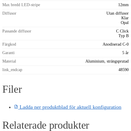
Max bredd LED-stripe
12mm
Diffusor
Utan diffusor
Klar
Opal
Passande diffusor
C Click
Typ B
Färgkod
Anodiserad C-0
Garanti
5 år
Material
Aluminium, strängsprutad
link_endcap
48590
Filer
Ladda ner produktblad för aktuell konfiguration
Relaterade produkter