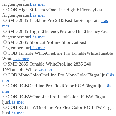
färgtemperatur
Läs mer
COB High Efficiency
OneLine High Efficency
Fast
färgtemperatur
Läs mer
SMD 2835
Blackline Pro 2835
Fast färgtemperatur
Läs
mer
SMD 2835 High Efficiency
ProLine Hi-Efficency
Fast
färgtemperatur
Läs mer
SMD 2835 Shortcut
ProLine ShortCut
Fast
färgtemperatur
Läs mer
COB Tunable White
OneLine Pro TunableWhite
Tunable
White
Läs mer
SMD 2835 Tunable White
ProLine 2835 240
TW
Tunable White
Läs mer
COB MonoColor
OneLine Pro MonoColor
Färgat ljus
Läs
mer
COB RGB
OneLine Pro FlexiColor RGB
Färgat ljus
Läs
mer
COB RGBW
OneLine Pro FlexiColor RGBW
Färgat
ljus
Läs mer
COB RGB-TW
OneLine Pro FlexiColor RGB-TW
Färgat
ljus
Läs mer