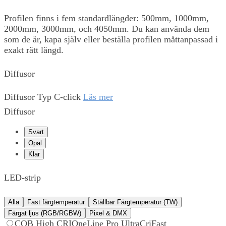
Profilen finns i fem standardlängder: 500mm, 1000mm,
2000mm, 3000mm, och 4050mm. Du kan använda dem
som de är, kapa själv eller beställa profilen måttanpassad i
exakt rätt längd.
Diffusor
Diffusor Typ C-click
Läs mer
Diffusor
Svart
Opal
Klar
LED-strip
Alla
Fast färgtemperatur
Ställbar Färgtemperatur (TW)
Färgat ljus (RGB/RGBW)
Pixel & DMX
COB High CRI
OneLine Pro UltraCri
Fast