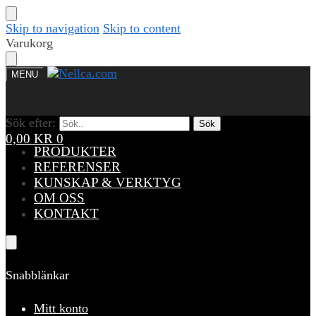
Skip to navigation
Skip to content
Varukorg
MENU
Sök efter:
Sök efter:
Sök
Sök
0,00
KR
0
PRODUKTER
REFERENSER
KUNSKAP & VERKTYG
OM OSS
KONTAKT
Snabblänkar
Mitt konto