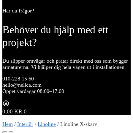
Har du frågor?
Behöver du hjälp med ett
projekt?
Du slipper omvägar och pratar direkt med oss som bygger
armaturerna. Vi hjälper dig hela vägen ut i installationen.
010-228 15 60
hello@nellca.com
Öppet vardagar 08:00–17:00
0,00
KR
0
Hem
/
Interiör
/
Linoline
/
Linoline X-skarv