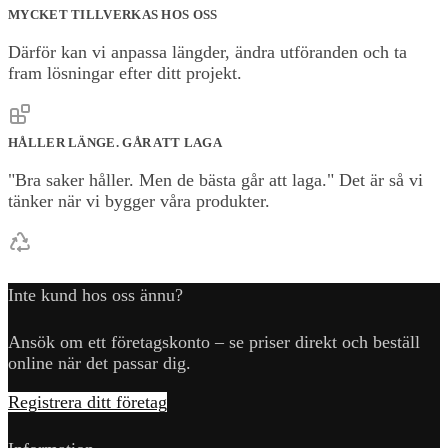
MYCKET TILLVERKAS HOS OSS
Därför kan vi anpassa längder, ändra utföranden och ta
fram lösningar efter ditt projekt.
HÅLLER LÄNGE. GÅR ATT LAGA
"Bra saker håller. Men de bästa går att laga." Det är så vi
tänker när vi bygger våra produkter.
Inte kund hos oss ännu?
Ansök om ett företagskonto – se priser direkt och beställ
online när det passar dig.
Registrera ditt företag